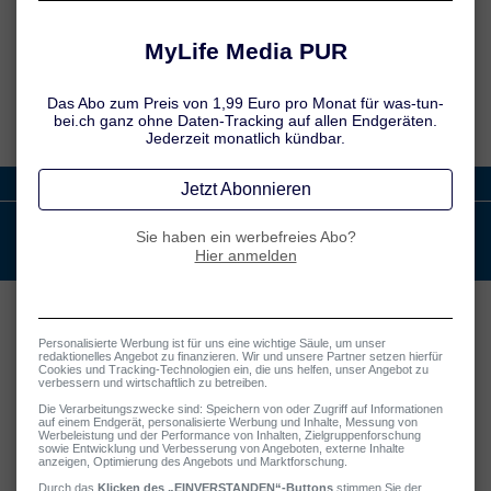
UID: ATU73461924
Sitz: in politischer Gemeinde 6370 Reith bei Kitzbühel
Geschäftsanschrift: Astberg 33, 6370 Reith bei Kitzbühel
Unternehmensgegenstand: Verlag, Publikation in Online, Mobile,
Print & TV
Alle Indikationen:
was-tun-bei.ch
Über uns
Datenschutz
Cookie-Präferenzen
Nutzungsbedingungen