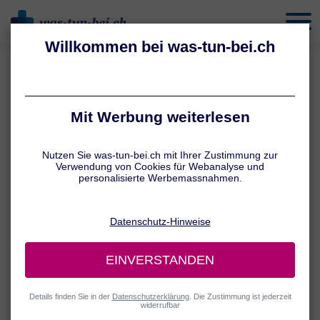
behandeln
Impressum
Impressum – Anbieter-Identifizierung nach § 5 Abs. 1 ECG
Inhalt: Unabhängige Gesundheits-Informationen
Medieninhaber:
myLife Media GmbH
Astberg 33
6370 Reith bei Kitzbühel
Telefon: +43 720 270214
E-Mail:
info@mylife-media.com
Rechtsform: Gesellschaft mit beschränkter Haftung
Firmenbuchnummer: FN 492186 d
Firmenbuchgericht: Landes- als Handelsgericht Innsbruck