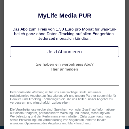
unter anderem für den Bayerischen Rundfunk (BR), wechselte sie in
den Fachverlag. Seit 2009 ist sie Chef-Medizinredakteurin beim
DVGE Deutschen Verlag für Gesundheit und Ernährung sowie bei
der MyLife Media GmbH.
Jennifer steht für evidenzbasierte, verständlich formulierte und
medienübergreifend einsetzbare Gesundheitsinformationen –
sowohl für Laien als auch Fachpublikum.
Über uns – behandeln.de
Jennifer Hamatschek
Tatiana Schmid
Sandra Winter