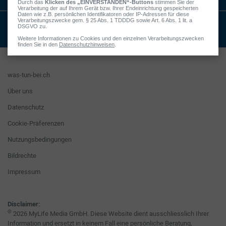
Alle Indikationen:
was-tun-bei.ch
Über uns
Datenschutz
Cookie-Präferenzen
Nutzungsbedingungen
Bildrechte
Impressum
Disclaimer:
©
2026 MyLife Media GmbH. Diese Website dient ausschliesslich Ihrer
Information und ersetzt in keinem Fall eine persönliche Beratung,