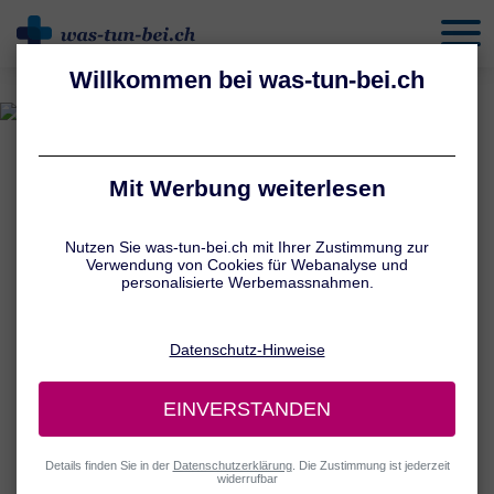
behandeln
UNSERE AUTOREN
Jennifer Hamatschek
Chefredaktion Medizin und Pharmazie
Jennifer Hamatschek ist eine renommierte Fachjournalistin für
Medizin und Gesundheit, die seit über 15 Jahren komplexe
medizinische Inhalte zielgruppengerecht aufbereitet.
Ihr interdisziplinäres Studium der Germanistik und Pharmazie an
der Ludwig-Maximilians-Universität München (LMU) bildet die
Grundlage für ihre besondere Kombination aus sprachlicher
Präzision und fachlich fundiertem Gesundheitswissen.
Nach ersten journalistischen Stationen im Gesundheitsfernsehen,