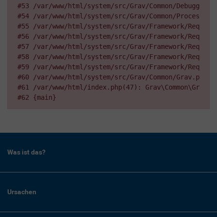
#53 /var/www/html/system/src/Grav/Common/Debugger.p
#54 /var/www/html/system/src/Grav/Common/Processors
#55 /var/www/html/system/src/Grav/Framework/Request
#56 /var/www/html/system/src/Grav/Framework/Request
#57 /var/www/html/system/src/Grav/Framework/Request
#58 /var/www/html/system/src/Grav/Framework/Request
#59 /var/www/html/system/src/Grav/Framework/Request
#60 /var/www/html/system/src/Grav/Common/Grav.php(3
#61 /var/www/html/index.php(47): Grav\Common\Grav->p
#62 {main}
Was ist das?
Ursachen