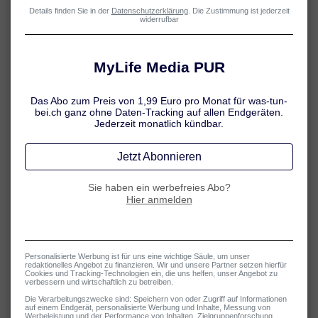
629583742 © Pormezz
624637559 © aboutmomentsimages
432438431 © naka
Clould not retieve image rights for
user/pages/images/kleienpilzflechte-was-
hilft.ir_as_617755281.jpg
Make sure the id is correct and still available at the provider
Exception: Could not get data for 617755281 from Ad
Stack trace:

#0 /var/www/html/user/plugins/behandeln/vendor/ellu
#1 /var/www/html/user/plugins/behandeln/vendor/ellu
#2 /var/www/html/user/plugins/behandeln/vendor/ellu
#3 /var/www/html/user/plugins/behandeln/classes/Sho
#4 /var/www/html/user/plugins/behandeln/classes/Sho
#5 /var/www/html/user/plugins/shortcode-core/vendor
#6 /var/www/html/user/plugins/shortcode-core/vendor
#7 /var/www/html/user/plugins/shortcode-core/vendor
#8 /var/www/html/user/plugins/shortcode-core/classe
#9 /var/www/html/user/plugins/shortcode-core/shortc