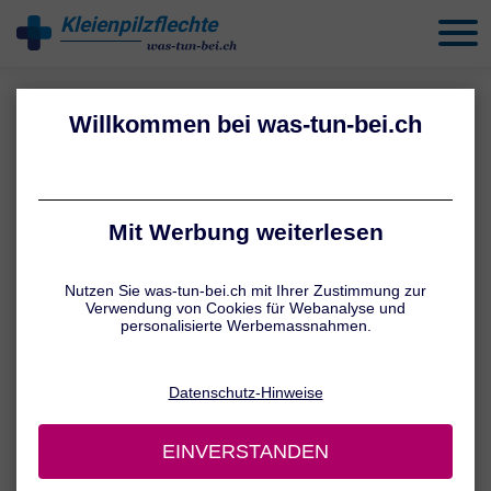
Kleienpilzflechte
behandeln
Bildnachweis
Für unsere Webseiten wurden folgende lizenzierte Bilder verwendet.
Adobe Stock
91568410 © contrastwerkstatt
631754226 © Jorge Ferreiro
476873208 © Pornpawit
503775575 © designua
503775575 © designua
389678654 © SKT Studio
621594021 © Artur
123457501 © buraratn