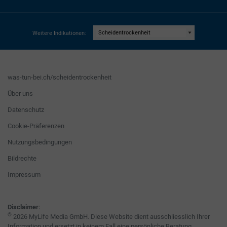
Weitere Indikationen:
was-tun-bei.ch/scheidentrockenheit
Über uns
Datenschutz
Cookie-Präferenzen
Nutzungsbedingungen
Bildrechte
Impressum
Disclaimer:
©
2026 MyLife Media GmbH. Diese Website dient ausschliesslich Ihrer
Information und ersetzt in keinem Fall eine persönliche Beratung,