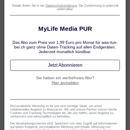
verschiedenste Krankheitsbilder bereitzustellen. Wir möchten Sie
dabei unterstützen, Ihre Gesundheit besser zu verstehen und
informierte Entscheidungen im Umgang mit Ihrer Erkrankung zu
treffen.
Unsere Inhalte beruhen auf wissenschaftlichen Erkenntnissen und
werden sorgfältig recherchiert. Dennoch ersetzen sie keinesfalls die
persönliche ärztliche Beratung, Diagnose oder Behandlung. Bei
gesundheitlichen Fragen wenden Sie sich bitte immer an eine Ärztin
oder einen Arzt.
Unsere redaktionellen Grundsätze
Evidenzbasierung:
Wir stützen uns auf wissenschaftliche
Quellen wie Leitlinien der Arbeitsgemeinschaft der
Wissenschaftlichen Medizinischen Fachgesellschaften (AWMF),
Veröffentlichungen des Robert-Koch-Instituts oder der
Deutschen Gesellschaft für Allergologie und klinische
Immunologie e.V. (DGAKI).
Aktualität:
Unsere Texte werden regelmässig überprüft und bei