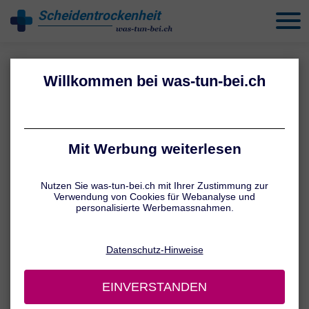
Scheidentrockenheit
behandeln
Über uns – behandeln.de
Behandeln.de ist ein unabhängiges Online-Portal, das
evidenzbasierte Informationen zu verschiedenen Krankheitsbildern
bietet. Unser Ziel ist es, Betroffenen und Interessierten fundiertes
Wissen über Ursachen, Symptome, Diagnostik und
Behandlungsmöglichkeiten zu vermitteln. Wir orientieren uns an
aktuellen wissenschaftlichen Erkenntnissen und anerkannten
Leitlinien, um Ihnen zuverlässige Inhalte bereitzustellen.
Unsere Mission
Viele Menschen leben mit gesundheitlichen Beschwerden oder
chronischen Erkrankungen – körperlich wie psychisch. Unser Ziel ist
es, Ihnen fundiertes, verständlich aufbereitetes Wissen rund um