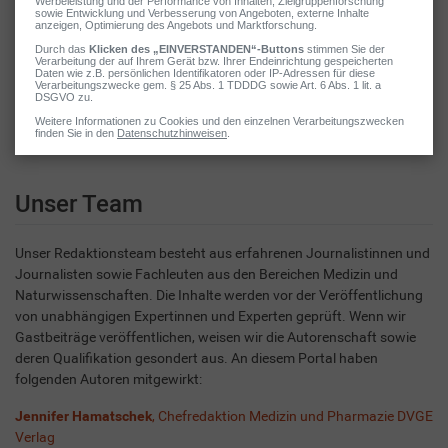
Bedarf aktualisiert, um neue Erkenntnisse zu berücksichtigen.
Transparenz:
Werbung und kommerzielle Inhalte sind deutlich
gekennzeichnet. Affiliate-Links werden als solche ausgewiesen
und beeinflussen unsere redaktionelle Arbeit nicht.
Unabhängigkeit:
Behandeln.de arbeitet inhaltlich streng
unabhängig von Herstellern und Pharmakonzernen.
Unser Team
Unser Redaktionsteam besteht aus erfahrenen Journalistinnen und
Journalisten sowie Fachleuten aus den Bereichen Medizin und
Naturwissenschaften. Die Inhalte werden vor der Veröffentlichung
von unabhängigen Expertinnen und Experten geprüft. Wenn wir
Gastbeiträge veröffentlichen, weisen wir die Autorenschaft sowie
deren Qualifikation gesondert aus. An diesem Portal haben
folgenden Autoren mitgewirkt:
Jennifer Hamatschek
, Chefredaktion Medizin und Pharmazie DVGE
Verlag