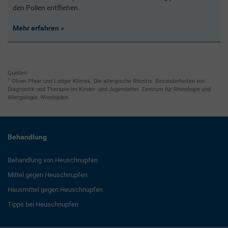
den Pollen entfliehen.
Mehr erfahren
Quellen:
1
Oliver Pfaar und Ludger Klimek. Die allergische Rhinitis: Besonderheiten von
Diagnostik und Therapie im Kinder- und Jugendalter. Zentrum für Rhinologie und
Allergologie, Wiesbaden.
Behandlung
Behandlung von Heuschnupfen
Mittel gegen Heuschnupfen
Hausmittel gegen Heuschnupfen
Tipps bei Heuschnupfen