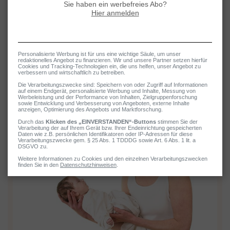
durchlaufen ist, in der spezifische Antikörper gegen das Allergen
gebildet werden, kommt es beim nächsten Kontakt mit diesem
bestimmten Allergen zu den typischen
Heuschnupfen-Symptomen
.
Da es sich bei Heuschnupfen um eine Allergie vom Sofort-Typ
handelt, treten die Symptome innerhalb von Sekunden oder wenigen
Minuten nach dem Allergen-Kontakt ein.
Heuschnupfen
Mögliche Ursachen