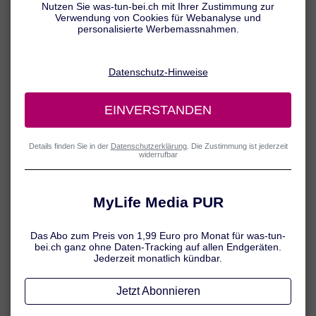
Allergien zählen heutzutage zu den häufigsten chronischen
Erkrankungen im Kindesalter. Bis zu 20 Prozent der Kinder
1
entwickeln bis zum 10. Lebensjahr einen Heuschnupfen.
Als
Ursache für die Entstehung einer Pollenallergie gelten neben einer
familiären Vorbelastung verschiedene Umweltfaktoren.
Heuschnupfen: Was passiert im
Körper?
Bei Heuschnupfen handelt es sich um eine allergische Reaktion der
Nasenschleimhaut auf bestimmte Blütenpollen. Der Körper stuft
dabei eigentlich harmlose Pollen als gefährlich ein und startet seine
Abwehrreaktion gegen den vermeintlich feindlichen „Eindringling“.
Im Rahmen dieser Überreaktion des Immunsystems kommt es zu
einer Entzündung der Schleimhaut in den oberen Atemwegen, die
zur Ausbildung der typischen Heuschnupfen-Symptome wie
Schnupfen und Niesreiz führt.
Die allergische Reaktion tritt allerdings nie beim ersten Kontakt mit
dem Allergen ein. Erst wenn die sogenannte Sensibilisierungsphase