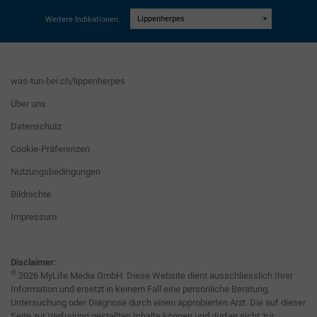
Weitere Indikationen:
was-tun-bei.ch/lippenherpes
Über uns
Datenschutz
Cookie-Präferenzen
Nutzungsbedingungen
Bildrechte
Impressum
Disclaimer:
©
2026 MyLife Media GmbH. Diese Website dient ausschliesslich Ihrer
Information und ersetzt in keinem Fall eine persönliche Beratung,
Untersuchung oder Diagnose durch einen approbierten Arzt. Die auf dieser
Seite zur Verfügung gestellten Inhalte können und dürfen nicht zur