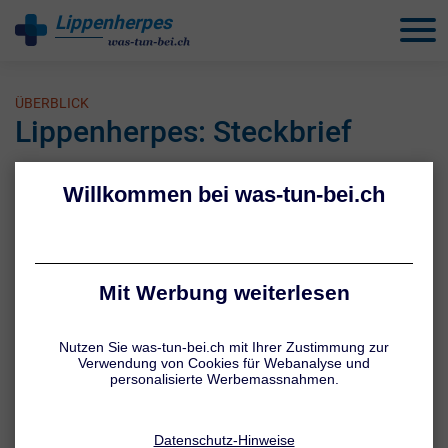
Lippenherpes
behandeln
ÜBERBLICK
Lippenherpes: Steckbrief