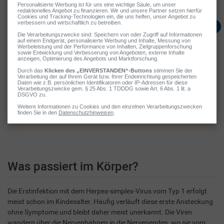
Grippe geschwächt ist.
Ursachen
Lippenherpes
Die unangenehmen Bläschen werden durch Herpes-simplex-
Viren vom Typ 1 oder 2 verursacht.
Fast 85 Prozent der Weltbevölkerung tragen die Viren in sich.
Die Viren bleiben ein Leben lang im Körper und können so
immer wieder zu Herpes an der Lippe führen.
Was passiert im Körper?
Die Erstinfektion mit dem Herpes-simplex-Virus vom Typ 1 erfolgt
meist schon im Kindesalter. Häufig verläuft diese erste Ansteckung
ohne Symptome und bleibt daher meist unerkannt. Die Viren
wandern über die Nervenbahnen in die Nervenenden, wo sie vom