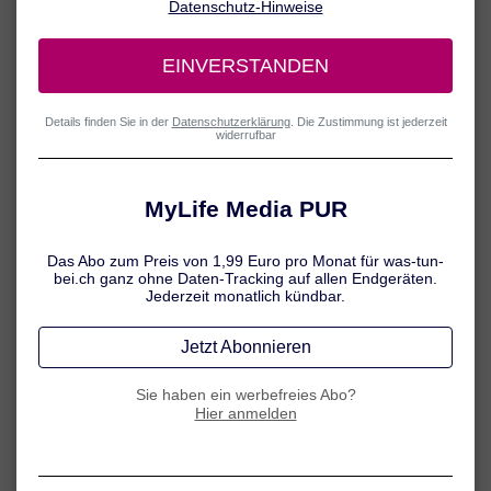
Bevölkerung sehr weit verbreitet und so sind rund 85 Prozent der
Erwachsenen auf der Welt Träger dieser Viren. Allerdings kommt es
nur bei 20 bis 40 Prozent der Infizierten zum Ausbruch der
Erkrankung.
Erreger: Herpes-simplex-Viren
Das Herpes-simplex-Virus vom Typ 1 ist in der Regel für
Lippenherpes verantwortlich, während das Virus vom Typ 2 meist
Genitalherpes verursacht. Grundsätzlich können jedoch beide Viren-
Typen an beiden Körperstellen Herpes auslösen.
Gut zu wissen:
Wer sich einmal mit Herpes-Viren infiziert hat, trägt die Erreger ein
Leben lang in sich und es kann jederzeit zu einem erneuten
Ausbruch der Erkrankung (Rezidiv) kommen.
Bei einem Teil der Infizierten kommt es in individuell
unterschiedlichen Abständen zum Auftreten der typischen
Herpesbläschen. Das passiert meistens dann, wenn das
Immunsystem zum Beispiel durch Stress, zu viel Sonne oder eine