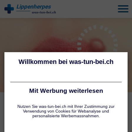
Lippenherpes
behandeln
WIE ENTSTEHT HERPES?
Lippenherpes: Ursachen
Lippenbläschen werden von Viren der Gattung Herpes-simplex Typ
1 (HSV1) oder Typ 2 ausgelöst (HSV2). Diese Viren sind in der