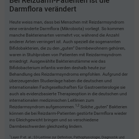
Bei Reizdarm-Patienten ist die
Darmflora verändert
Heute weiss man, dass bei Menschen mit Reizdarmsyndrom
eine veränderte Darmflora (Mikrobiota) vorliegt. So kommen
manche Bakterienarten vermehrt vor, während die Anzahl
anderer Arten verringert ist. Auch speziell die sogenannten
Bifidobakterien, die zu den „guten“ Darmbewohnern gehören,
waren in Stuhlproben von Patienten mit Reizdarmsyndrom
erniedrigt. Ausgewählte Bakterienstämme wie das
Bifidobacterium infantis werden deshalb heute zur
Behandlung des Reizdarmsyndroms empfohlen. Aufgrund der
überzeugenden Studienlage haben die deutschen und
internationalen Fachgesellschaften für Gastroenterologie sie
auch als evidenzbasierte Therapieoption in die deutschen und
internationalen medizinischen Leitlinien zum
1,2
Reizdarmsyndrom aufgenommen.
Solche „guten“ Bakterien
können die bei Reizdarm-Patienten gestörte Darmflora wieder
ins Gleichgewicht bringen und so verschiedene
Darmbeschwerden gleichzeitig lindern.
1
Layer P et. al.; S3-Leitlinie zur Definition, Pathophysiologie, Diagnostik und