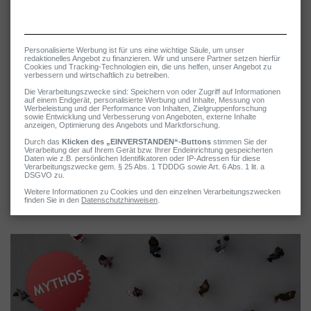
Beschwerden nur ein
Menschen mit Reizdarm haben oftmals mit Vorurteilen zu
kämpfen. So bekommen sie beispielsweise häufig zu hören,
ihre Beschwerden seien sicherlich psychisch bedingt – oder gar
sie seien reine Einbildung. Schliesslich findet kein Arzt eine
Ursache für die quälenden Symptome.
Doch das ist ein Irrtum. Menschen mit Reizdarmsyndrom sind
keine „eingebildeten Kranken“ – die Beschwerden sind real. Und
oft leiden die Patienten so stark, dass die Lebensqualität
beeinträchtigt ist. Fakt ist aber auch, dass psychische
Einflüsse wie zum Beispiel Stress oft als Triggerfaktor wirken
und die Symptome auslösen oder verstärken können.