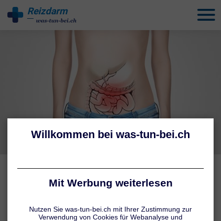
Reizdarm
behandeln
VERBREITETE IRRTÜMER
Reizdarm: Mythos oder
Wahrheit?