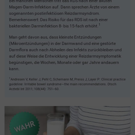
Bei manchen Menschen tritt das RDS nach einer akuten
Magen-Darm-Infektion auf. Dann sprechen Ärzte von einem
sogenannten postinfektiösen Reizdarmsyndrom.
Bemerkenswert: Das Risiko für das RDS ist nach einer
1
bakteriellen Darminfektion 8- bis 15-fach erhöht.
Man geht davon aus, dass kleinste Entzündungen
(Mikroentzündungen) in der Darmwand und eine gestörte
Darmflora auch nach Abheilen des Infekts zurückbleiben und
auf diese Weise die Entwicklung einer Reizdarmsymptomatik
begünstigen, die Wochen, Monate oder gar Jahre andauern
kann.
1
Andresen V, Keller J, Pehl C, Schemann M, Preiss J, Layer P: Clinical practice
guideline: Irritable bowel syndrome—the main recommendations. Dtsch
Arztebl Int 2011; 108(44): 751–60.