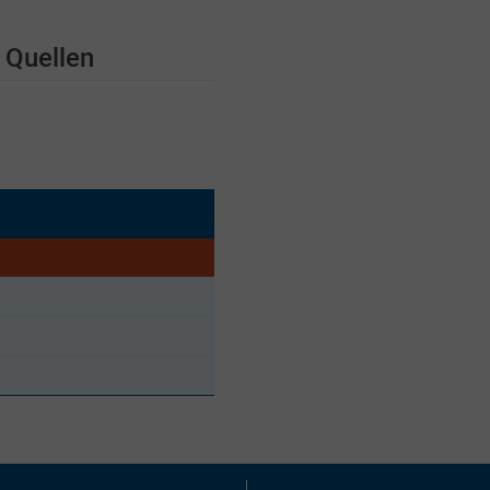
 Quellen