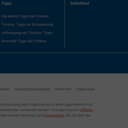
Tipps
Selbsttest
Die besten Tipps bei Tinnitus
Tinnitus: Tipps zur Entspannung
Vorbeugung von Tinnitus: Tipps
Einschlaf-Tipps bei Tinnitus
renzen
Nutzungsbedingungen
Bildrechte
Impressum
Untersuchung oder Diagnose durch einen approbierten Arzt.
Eigenmedikation verwendet werden. Anzeigen können
Affiliate-
owie unsere Hinweise zum
Datenschutz
, die Sie über die