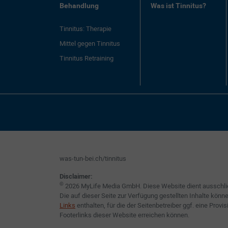
Behandlung
Was ist Tinnitus?
Tinnitus: Therapie
Mittel gegen Tinnitus
Tinnitus Retraining
was-tun-bei.ch/tinnitus
Disclaimer:
©
2026 MyLife Media GmbH. Diese Website dient ausschliess
Die auf dieser Seite zur Verfügung gestellten Inhalte kö
Links
enthalten, für die der Seitenbetreiber ggf. eine Prov
Footerlinks dieser Website erreichen können.