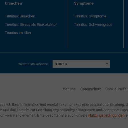
Ursachen
Symptome
Tinnitus: Ursachen
Tinnitus: Symptome
Tinnitus: Stress als Risikofaktor
Tinnitus: Schweregrade
Tinnitus im Alter
Weitere Indikationen:
Über uns
Datenschutz
Cookie-Präfe
lich Ihrer Information und ersetzt in keinem Fall eine persönliche Beratung, 
nnen und dürfen nicht zur Erstellung eigenständiger Diagnosen und/oder einer 
ision vom Händler erhält. Bitte beachten Sie auch unsere
Nutzungsbedingungen
s