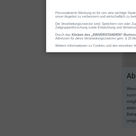
5 / 5
Ab
tus
Wenn
g - eine Psychotherapie als Baustein einer umfassenden
norma
i helfen, besser mit den Symptomen zu leben und einen
mögl
en zu lernen. Fragen Sie Ihren Hausarzt! Er kann Sie bei
able
ten weiterleiten.
Beha
umge