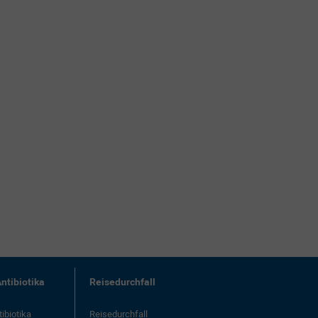
ntibiotika
Reisedurchfall
ibiotika
Reisedurchfall