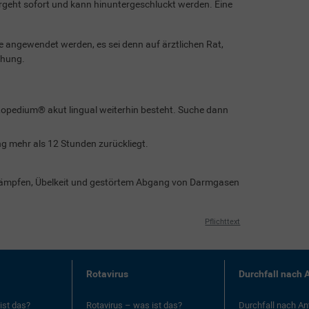
ergeht sofort und kann hinuntergeschluckt werden. Eine
ge angewendet werden, es sei denn auf ärztlichen Rat,
chung.
opedium® akut lingual weiterhin besteht. Suche dann
ng mehr als 12 Stunden zurückliegt.
rämpfen, Übelkeit und gestörtem Abgang von Darmgasen
Pflichttext
Rotavirus
Durchfall nach A
ist das?
Rotavirus – was ist das?
Durchfall nach Ant