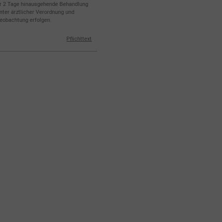
r 2 Tage hinausgehende Behandlung
unter ärztlicher Verordnung und
eobachtung erfolgen.
Pflichttext