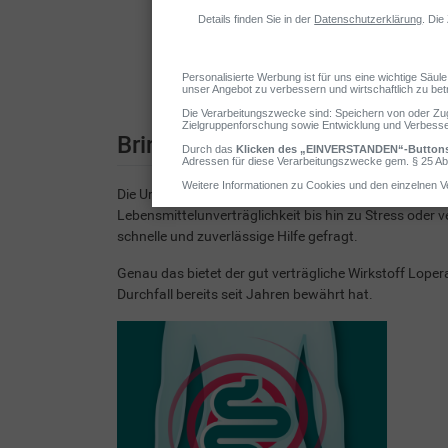
Rezeptf
Bringt schnell Ruhe in den Dar
Die Ursachen für akuten Durchfall sind vielfältig und
Lebensmittelunverträglichkeit bis hin zu Stress oder v
schnelle und zuverlässige Hilfe gefragt.
Genau das bietet der gut verträgliche Wirkstoff Lope
Durchfall bereits seit Jahren bewährt hat.