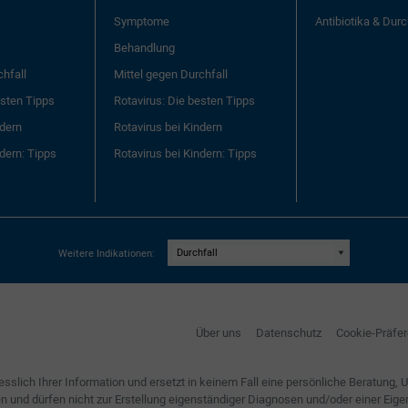
Symptome
Antibiotika & Durc
Behandlung
chfall
Mittel gegen Durchfall
esten Tipps
Rotavirus: Die besten Tipps
ndern
Rotavirus bei Kindern
dern: Tipps
Rotavirus bei Kindern: Tipps
Weitere Indikationen:
Über uns
Datenschutz
Cookie-Präfe
lich Ihrer Information und ersetzt in keinem Fall eine persönliche Beratung, 
nnen und dürfen nicht zur Erstellung eigenständiger Diagnosen und/oder einer 