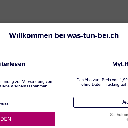
ovirus
Rotavirus
Durchfall nach A
chfall
e und unkomplizierte Abhilfe bei akutem Durchfall: Die praktischen Schm
 auf der Zunge und können ganz ohne Wasser eingenommen werden.
ert schnell akuten Durchfall
nahme ohne Wasser
htig-exotischer Geschmack
Erwachsene und Jugendliche ab 12 Jahren geeignet