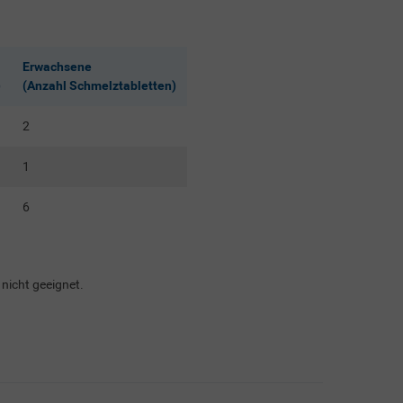
Erwachsene
)
(Anzahl Schmelztabletten)
2
1
6
 nicht geeignet.