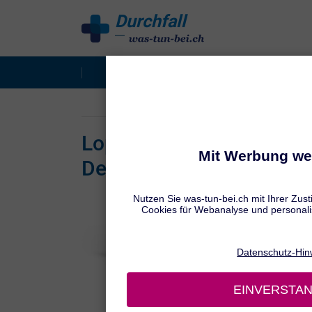
Durchfall
behandeln
Durchfall: Überblick
Nor
®
Lopedium
akut lingual:
Deine Notbremse bei Dur
Schnell
sofort
Lind
Ein
Fruc
Für 