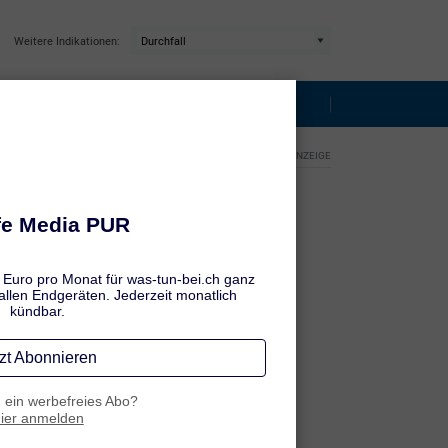
Weitere Indikationen:
ntibiotika
Reisedurchfall
elztabletten zergehen