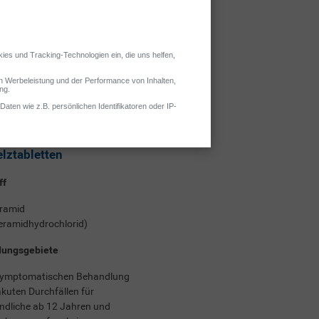
e!
ige Fakten
®
ium
akut lingual
lztabletten
ff
ramid
eramidhydrochlorid)
ungsgebiete
symptomatischen Behandlung
kuten Durchfällen für
ndliche ab 12 Jahren und