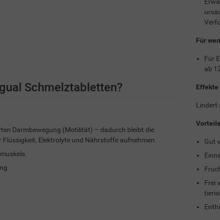
Erwa
ursäc
Verf
Für wen
Für 
ab 1
ngual Schmelztabletten?
Effekte
Lindert 
Vorteil
ten Darmbewegung (Motilität) – dadurch bleibt die
Flüssigkeit, Elektrolyte und Nährstoffe aufnehmen.
Gut v
smuskels.
Einn
ng.
Fruc
Frei 
tieri
Enthä