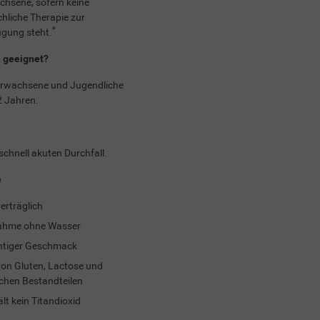
chsene, sofern keine
hliche Therapie zur
*
ügung steht.
 geeignet?
Erwachsene und Jugendliche
2 Jahren.
schnell akuten Durchfall.
e
erträglich
ahme ohne Wasser
htiger Geschmack
von Gluten, Lactose und
schen Bestandteilen
lt kein Titandioxid