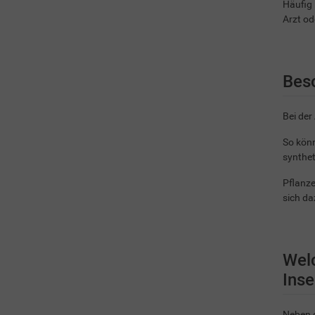
Häufig 
Arzt od
Beso
Bei der
So könn
synthet
Pflanze
sich da
Welc
Inse
Neben d