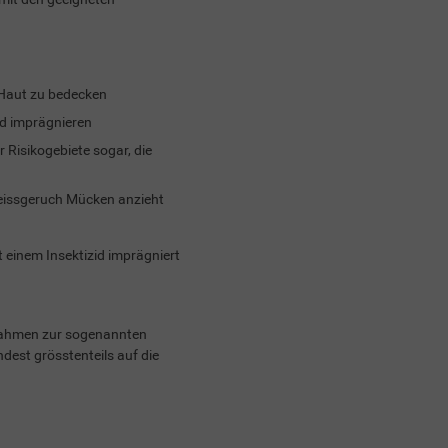
 Haut zu bedecken
id imprägnieren
 Risikogebiete sogar, die
eissgeruch Mücken anzieht
t einem Insektizid imprägniert
ssnahmen zur sogenannten
dest grösstenteils auf die