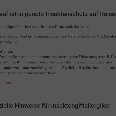
uf ist in puncto Insektenschutz auf Reis
erlässiges Repellent sollte in keiner Reiseapotheke fehlen!
eren Sie sich vor Fernreisen auch über das Malaria-Risiko vor Ort. Gegebe
aprophylaxe.
Wichtig:
Denken Sie auch an andere insektenübertragbare Erkrankungen (z. B. Deng
Zika-Virus, Krim-Kongo-Fieber). Aktuelle Informationen über das Risiko in
beispielsweise das Auswärtige Amt. Im Zweifel sollten Sie sich zusätzlic
oder Tropenmediziner beraten lassen.
rfahren
ielle Hinweise für Insektengiftallergiker