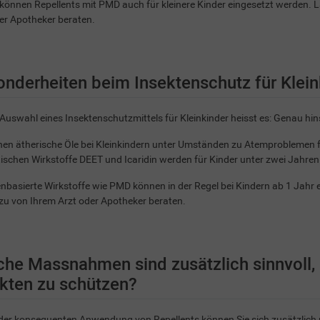
können Repellents mit PMD auch für kleinere Kinder eingesetzt werden. 
er Apotheker beraten.
nderheiten beim Insektenschutz für Klein
 Auswahl eines Insektenschutzmittels für Kleinkinder heisst es: Genau hi
en ätherische Öle bei Kleinkindern unter Umständen zu Atemproblemen f
ischen Wirkstoffe DEET und Icaridin werden für Kinder unter zwei Jahren
nbasierte Wirkstoffe wie PMD können in der Regel bei Kindern ab 1 Jahr 
zu von Ihrem Arzt oder Apotheker beraten.
he Massnahmen sind zusätzlich sinnvoll,
kten zu schützen?
er konsequenten Anwendung von Repellents können Sie sich zusätzlich 