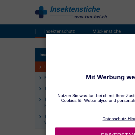
Insektenstiche
behandeln
Insektenschutz
Mückenstiche
GUT Z
Insektenschutz
Ins
Insektenschutz: Fakten
Mückensprays & Repellents
Tipps zum Mückenschutz
Tipps zum Mückenschutz auf
Reisen
Tipps zum Schutz vor Bienen und
Wespen