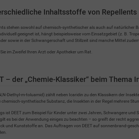
rschiedliche Inhaltsstoffe von Repellents
nts stehen sowohl auf chemisch-synthetischer als auch auf natürlicher 
individuell geeignet ist, hängt beispielsweise vom Einsatzgebiet (z. B. Tro
nder sowie in der Schwangerschaft und Stillzeit sind manche Mittel zudem
Sie im Zweifel Ihren Arzt oder Apotheker um Rat.
T – der „Chemie-Klassiker“ beim Thema I
,N-Diethyl-m-toluamid) zählt neben Icaridin zu den Klassikern der Insekt
 chemisch-synthetische Substanz, die Insekten in der Regel mehrere Stu
ngs ist DEET zum Beispiel für Kinder unter zwei Jahren, Schwangere und St
gilt es bei der Anwendung einiges zu beachten – so greift der recht aggr
ck und Kunststoffe an. Das Auftragen von DEET auf sonnenbrand-geschäd
den.