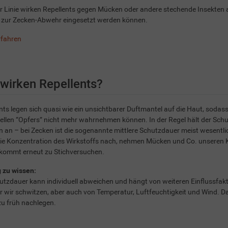
er Linie wirken Repellents gegen Mücken oder andere stechende Insekten a
l zur Zecken-Abwehr eingesetzt werden können.
rfahren
wirken Repellents?
nts legen sich quasi wie ein unsichtbarer Duftmantel auf die Haut, sodas
ellen “Opfers” nicht mehr wahrnehmen können. In der Regel hält der Schu
 an – bei Zecken ist die sogenannte mittlere Schutzdauer meist wesentli
die Konzentration des Wirkstoffs nach, nehmen Mücken und Co. unseren 
 kommt erneut zu Stichversuchen.
 zu wissen:
utzdauer kann individuell abweichen und hängt von weiteren Einflussfak
r wir schwitzen, aber auch von Temperatur, Luftfeuchtigkeit und Wind. Dahe
u früh nachlegen.