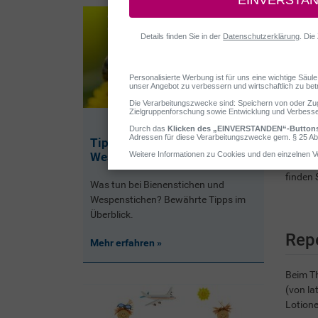
Tipps bei Bienen- und
Insekte
Wespenstichen
Doch wi
finden 
Was tun bei Bienenstichen und
Wespenstichen? Bewährte Tipps im
Überblick.
Repe
Mehr erfahren
Beim Th
(von la
Lotione