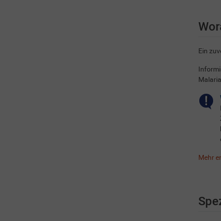
Wora
Ein zuv
Informi
Malari
Mehr e
Spez