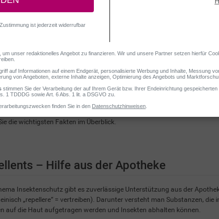
nschutz ist das grosse Thema des Sommers oder wenn es um die Vorbere
e sieht ein zuverlässiger Insektenschutz aus? Und welche zusätzlichen 
Sie die wichtigsten Fakten im Überblick.
llents – Hilfe aus der Apotheke
ema Insektenschutz gibt es zuverlässige Unterstützung aus der Apotheke
teinisch „repellere“ = vertreiben). Darunter versteht man Substanzen, die
n auf die Haut aufgetragen werden und Insekten abhalten können.