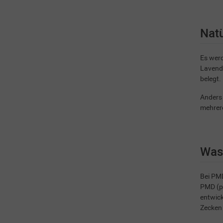
Natü
Es werd
Lavende
belegt.
Anders 
mehrere
Was
Bei PMD
PMD (p
entwick
Zecken 