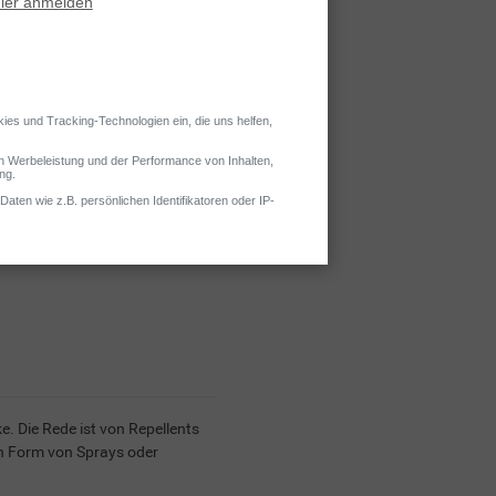
itung von Fernreisen geht.
Massnahmen sind sinnvoll? Hier
. Die Rede ist von Repellents
 in Form von Sprays oder