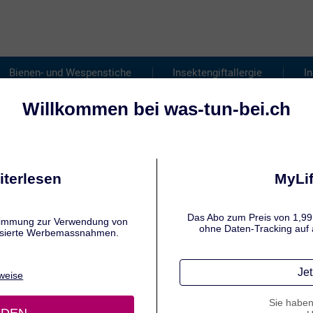
Bienen- und Wespenstiche
Insektengiftallergie
I
U WISSEN
ektenschutz: Fakten