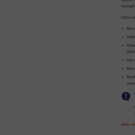
Verhalt
Dazu zä
Bevo
Hell
Hose
Über
Vor 
Mück
Nach
wer
Mehr e