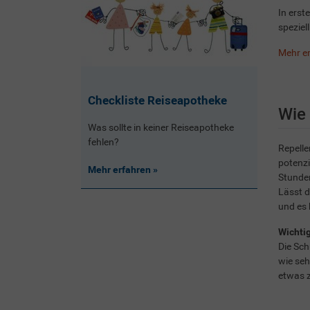
In erst
speziel
Mehr e
Checkliste Reiseapotheke
Wie 
Was sollte in keiner Reiseapotheke
fehlen?
Repelle
potenzi
Mehr erfahren
Stunden
Lässt 
und es
Wichtig
Die Sch
wie seh
etwas z