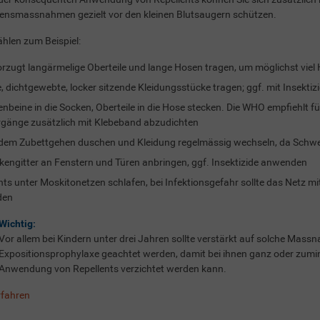
ensmassnahmen gezielt vor den kleinen Blutsaugern schützen.
hlen zum Beispiel:
rzugt langärmelige Oberteile und lange Hosen tragen, um möglichst viel
e, dichtgewebte, locker sitzende Kleidungsstücke tragen; ggf. mit Insektiz
nbeine in die Socken, Oberteile in die Hose stecken. Die WHO empfiehlt für
gänge zusätzlich mit Klebeband abzudichten
dem Zubettgehen duschen und Kleidung regelmässig wechseln, da Schw
engitter an Fenstern und Türen anbringen, ggf. Insektizide anwenden
ts unter Moskitonetzen schlafen, bei Infektionsgefahr sollte das Netz mi
den
Wichtig:
Vor allem bei Kindern unter drei Jahren sollte verstärkt auf solche Ma
Expositionsprophylaxe geachtet werden, damit bei ihnen ganz oder zumin
Anwendung von Repellents verzichtet werden kann.
rfahren