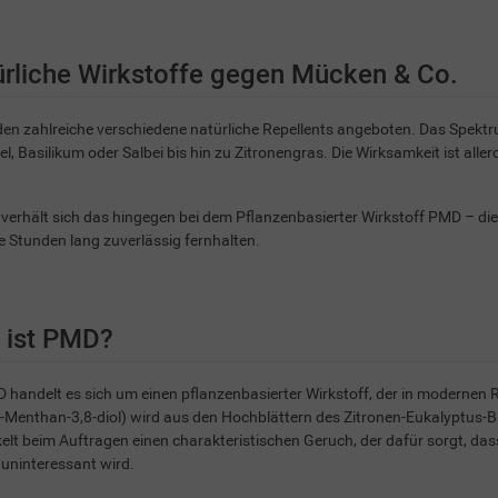
rliche Wirkstoffe gegen Mücken & Co.
en zahlreiche verschiedene natürliche Repellents angeboten. Das Spektru
l, Basilikum oder Salbei bis hin zu Zitronengras. Die Wirksamkeit ist all
verhält sich das hingegen bei dem Pflanzenbasierter Wirkstoff PMD – d
 Stunden lang zuverlässig fernhalten.
 ist PMD?
 handelt es sich um einen pflanzenbasierter Wirkstoff, der in modernen
-Menthan-3,8-diol) wird aus den Hochblättern des Zitronen-Eukalyptu
elt beim Auftragen einen charakteristischen Geruch, der dafür sorgt, d
uninteressant wird.