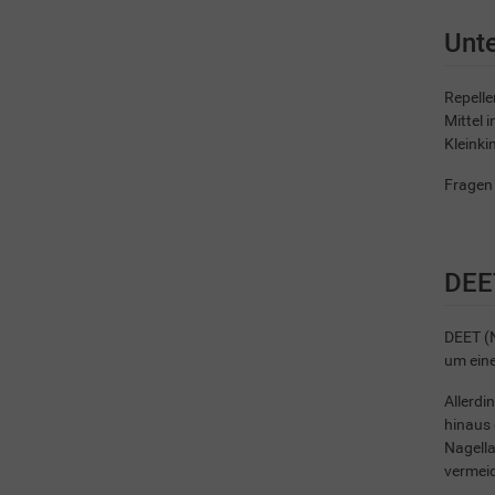
Unte
Repelle
Mittel 
Kleinki
Fragen 
DEE
DEET (N
um eine
Allerdi
hinaus 
Nagella
vermei