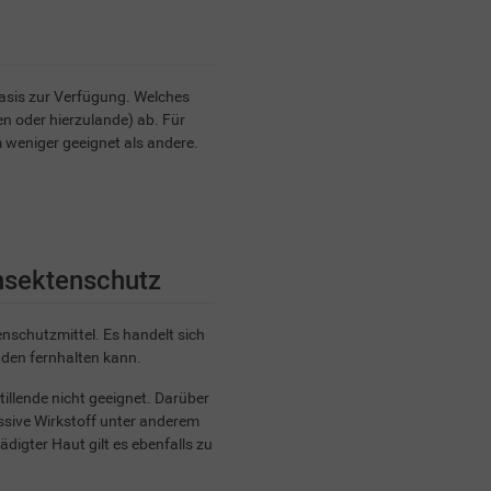
Basis zur Verfügung. Welches
pen oder hierzulande) ab. Für
 weniger geeignet als andere.
nsektenschutz
enschutzmittel. Es handelt sich
nden fernhalten kann.
illende nicht geeignet. Darüber
essive Wirkstoff unter anderem
igter Haut gilt es ebenfalls zu