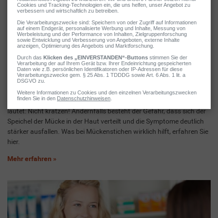
Mückenstiche: Behandlung
Was tun bei Mückenstichen? Eine der wichtigsten Grundregeln
lautet: Nicht kratzen! Andernfalls besteht der Gefahr, dass sich der
Speichel der Mücke in der Haut verteilt und die Symptome deutlich
stärker ausfallen. Was bei Mückenstichen wirklich hilft, erfahren Sie
hier.
Mehr erfahren