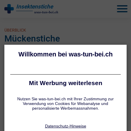
Insektenstiche
behandeln
ÜBERBLICK
Mückenstiche
Mückenstiche gehören zum Sommer beinahe so selbstverständlich
dazu wie Sonnenschein und Sonnenbrand. Doch auch wenn
Mückenstiche nicht gefährlich sind, können sie ziemlich
unangenehm sein: Vor allem der Juckreiz kann ganz schön lästig
werden.
Erfahren Sie hier alles zum Thema Mückenstiche.