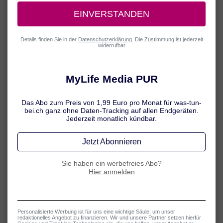
Kinder & Sonne: Das sollten Sie
wissen
Bei Kindern sind die körpereigenen Schutzmechanismen
gegenüber der Sonne noch nicht vollständig ausgebildet – die
geringere Pigmentierung macht Kinder besonders anfällig für
Sonnenbrand. Gleichzeitig weiss man heute: Die Haut vergisst
nichts. Häufige Sonnenbrände im Kindesalter erhöhen damit
auch das spätere Hautkrebs-Risiko. Ein guter Sonnenschutz
für Kinder ist daher unverzichtbar – und dabei sind einmal
mehr die Eltern gefragt.
Gut zu wissen:
Säuglinge und Kleinkinder bis zu 1 Jahr sollten
niemals der direkten Sonne ausgesetzt werden.