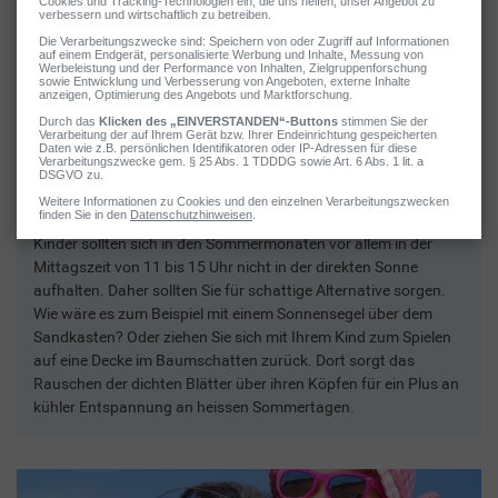
2 / 5
Für Schattenplätze sorgen
Kinder sollten sich in den Sommermonaten vor allem in der
Mittagszeit von 11 bis 15 Uhr nicht in der direkten Sonne
aufhalten. Daher sollten Sie für schattige Alternative sorgen.
Wie wäre es zum Beispiel mit einem Sonnensegel über dem
Sandkasten? Oder ziehen Sie sich mit Ihrem Kind zum Spielen
auf eine Decke im Baumschatten zurück. Dort sorgt das
Rauschen der dichten Blätter über ihren Köpfen für ein Plus an
kühler Entspannung an heissen Sommertagen.