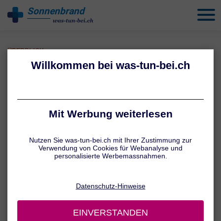
Sonnenbrand
behandeln
ÜBERBLICK
Ratgeber Sonnenschutz
Wer Sonnenbrand und Langzeitschäden wie vorzeitiger
Hautalterung oder der Entstehung von Hautkrebs vorbeugen
möchte, sollte wissen, worauf es in puncto Sonnenschutz
ankommt. Welche Massnahmen spielen für einen Sonnengenuss
ohne Reue eine unverzichtbare Rolle? Worauf kommt es bei der
Auswahl und der Anwendung von Sonnenschutzmitteln an? Und:
Welche Tipps sollten Eltern beim Thema Sonnenschutz für Kinder
berücksichtigen? Hier finden Sie die Antworten.