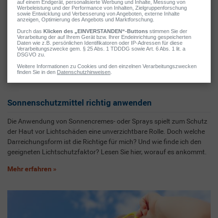
Sonnenschutzmittel richtig anwenden
Die Anwendung von Sonnencremes- oder Sprays spielt zum Schutz
der Haut vor Lichtschäden eine unverzichtbare Rolle. Doch welche
Darreichungsform ist die Richtige für mich? Und wie finde ich den
geeigneten Lichtschutzfaktor? Lesen Sie hier, worauf es ankommt.
Mehr erfahren