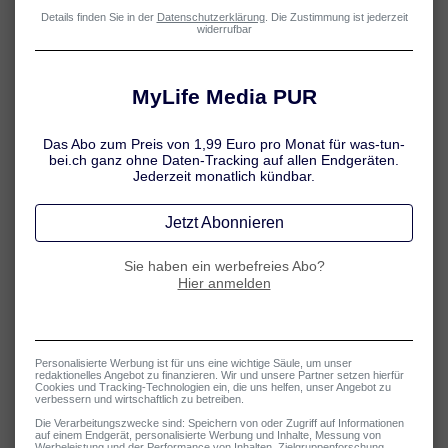
UNSERE AUTOREN
Jennifer Hamatschek
Chefredaktion Medizin und Pharmazie
Jennifer Hamatschek ist eine renommierte Fachjournalistin für
Medizin und Gesundheit, die seit über 15 Jahren komplexe
medizinische Inhalte zielgruppengerecht aufbereitet.
Ihr interdisziplinäres Studium der Germanistik und Pharmazie an
der Ludwig-Maximilians-Universität München (LMU) bildet die
Grundlage für ihre besondere Kombination aus sprachlicher
Präzision und fachlich fundiertem Gesundheitswissen.
Nach ersten journalistischen Stationen im Gesundheitsfernsehen,
unter anderem für den Bayerischen Rundfunk (BR), wechselte sie in