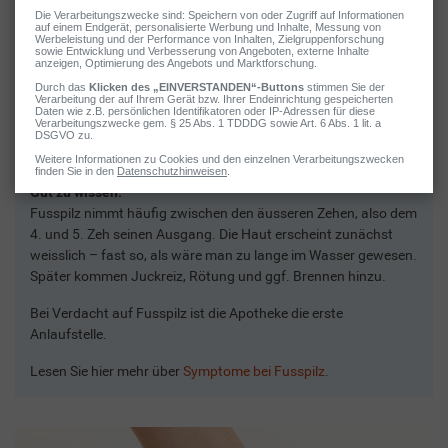
Fusspilzerreger lieben es warm und feucht – besonders gerne
befallen sie daher die Zehenzwischenräume. Wer vorbeugen
möchte, sollte nach dem Duschen und Baden die Füsse und
insbesondere den Bereich zwischen den Zehen immer gut
abtrocknen. Ebenfalls empfehlenswert ist es, die
Zehenzwischenräume regelmässig auf Veränderungen hin zu
kontrollieren.
Gut zu wissen:
Fusspilz nimmt häufig zwischen den äusseren Zehen, also dem
4. und 5. Zeh seinen Ausgang. Die Haut erscheint zunächst
weisslich – fast so, als wäre man zu lange im Wasser gewesen.
Später kommen Juckreiz, Rötung und ggf. Brennen hinzu.
Bei Verdacht auf Fusspilz ist die Apotheke die erste
Anlaufstelle.
Lesen Sie hier mehr über
Symptome bei Fusspilz
.