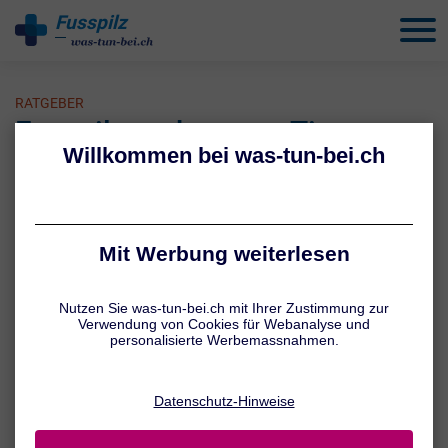
Fusspilz
behandeln
RATGEBER
Fusspilz vorbeugen: Tipps
1 / 4
Barfusslaufen vermeiden