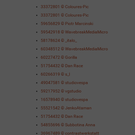
33372801 © Coloures-Pic
33372801 © Coloures-Pic
59656829 © Piotr Marcinski
59542918 © WavebreakMediaMicro
58178624 © _italo_
60348512 © WavebreakMediaMicro
60227472 © Gorilla
51754432 © Dan Race
60266319 © s_l
49047581 © studiovespa
59217952 © vgstudio
16578940 © studiovespa
55521542 © JenkoAtaman
51754432 © Dan Race
54855696 © Subbotina Anna
36967489 © contrastwerkstatt