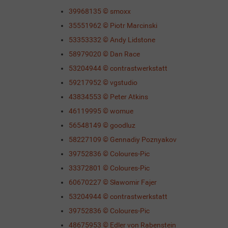
39968135 © smoxx
35551962 © Piotr Marcinski
53353332 © Andy Lidstone
58979020 © Dan Race
53204944 © contrastwerkstatt
59217952 © vgstudio
43834553 © Peter Atkins
46119995 © womue
56548149 © goodluz
58227109 © Gennadiy Poznyakov
39752836 © Coloures-Pic
33372801 © Coloures-Pic
60670227 © Sławomir Fajer
53204944 © contrastwerkstatt
39752836 © Coloures-Pic
48675953 © Edler von Rabenstein