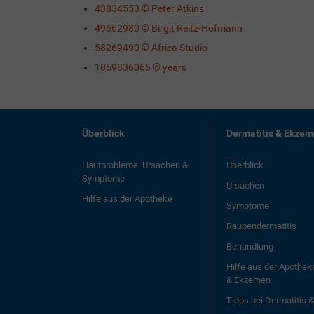
43834553 © Peter Atkins
49662980 © Birgit Reitz-Hofmann
58269490 © Africa Studio
1059836065 © years
Überblick
Dermatitis & Ekze
Hautprobleme: Ursachen &
Überblick
Symptome
Ursachen
Hilfe aus der Apotheke
Symptome
Raupendermatitis
Behandlung
Hilfe aus der Apothek
& Ekzemen
Tipps bei Dermatitis