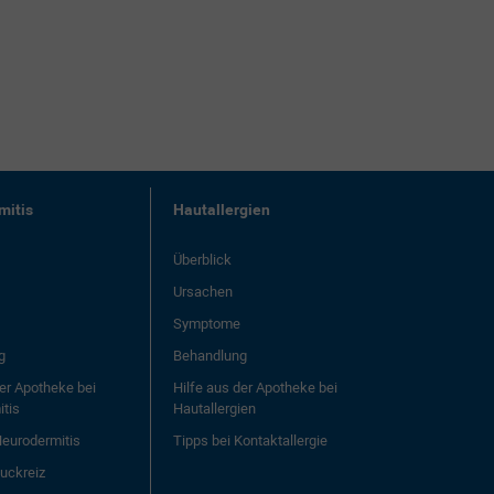
mitis
Hautallergien
Überblick
Ursachen
Symptome
g
Behandlung
der Apotheke bei
Hilfe aus der Apotheke bei
tis
Hautallergien
Neurodermitis
Tipps bei Kontaktallergie
Juckreiz