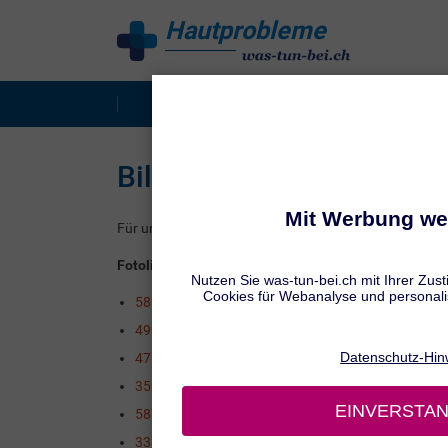
Hautprobleme
behandeln
Überblick
Dermatitis & 
Bildnachweis
Für unsere Webseiten wurden folgende lizenzierte Bil
Fotolia (now Adobe Stock)
58178624 © _italo_
49945185 © Kzenon
47581620 © Piotr Marcinski
35946642 © VitCOM
58738081 © oneblink1
33372801 © Coloures-Pic