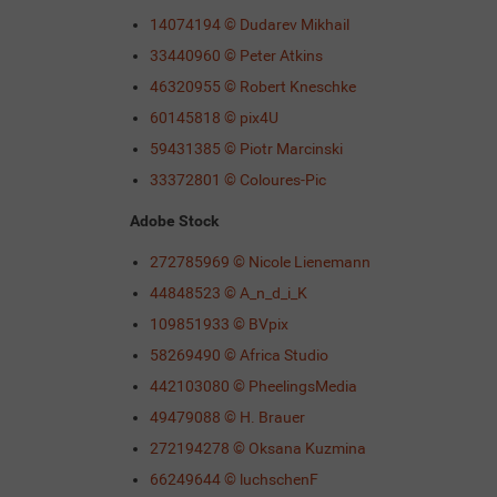
14074194 © Dudarev Mikhail
33440960 © Peter Atkins
46320955 © Robert Kneschke
60145818 © pix4U
59431385 © Piotr Marcinski
33372801 © Coloures-Pic
Adobe Stock
272785969 © Nicole Lienemann
44848523 © A_n_d_i_K
109851933 © BVpix
58269490 © Africa Studio
442103080 © PheelingsMedia
49479088 © H. Brauer
272194278 © Oksana Kuzmina
66249644 © luchschenF