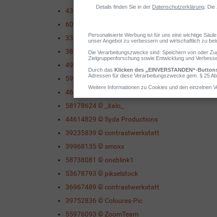
43834553 © Peter Atkins
60145818 © pix4U
33372801 © Coloures-Pic
38300771 © peterschreiber.media
49435004 © Anton Maltsev
59217952 © vgstudio
46320955 © Robert Kneschke
58178624 © _italo_
44614829 © Syda Productions
39235839 © contrastwerkstatt
39968135 © smoxx
58738081 © oneblink1
53678793 © pikselstock
36967489 © contrastwerkstatt
39752836 © Coloures-Pic
55976093 © ZoomTeam