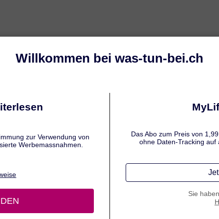
Ekzeme
Seborrhoisches Ekzem
Neu
der verwendet.