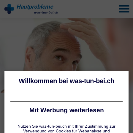
Hautprobleme
behandeln
ERSCHEINUNGSBILD
Seborrhoisches Ekzem:
Symptome