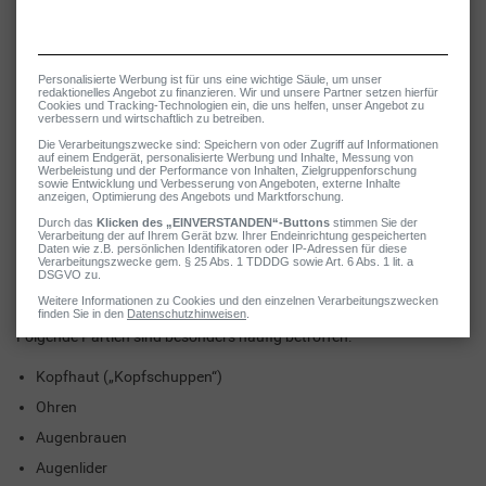
Säuglingen meist innerhalb von drei Monaten von selbst ab.
Ebenfalls eine wichtige Information für Eltern
: Der Kopfgneis
unterscheidet sich vom sogenannten Milchschorf, der zumeist erst
später (ab dem 3. Lebensmonat) auftritt und häufig nässt. Suchen
Sie einen Kinderarzt zur exakten Diagnose auf.
Seborrhoisches Ekzem bei
Erwachsenen
Im Erwachsenenalter zeigt sich das seborrhoische Ekzem in Form
von entzündlich geröteten, fettig schuppenden Herden in Bereichen,
in denen die Talgaktivität erhöht ist.
Folgende Partien sind besonders häufig betroffen:
Kopfhaut („Kopfschuppen“)
Ohren
Augenbrauen
Augenlider