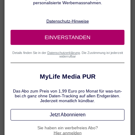
Typisches Symptom des seborrhoischen Ekzems sind fettige,
weissliche bis gelbliche Schuppen, die sich z. B. auf der Kopfhaut
bilden. Darüber hinaus kann die Hauterkrankung auch mit Juckreiz
und Hautrötungen einhergehen. Grundsätzlich ist in Bezug auf die
Symptome bei seborrhoischem Ekzem zwischen Erwachsenen und
Säuglingen bzw. Kindern zu unterscheiden.
Seborrhoisches Ekzem bei Säuglingen
und Kindern
Bei Säuglingen tritt das seborrhoische Ekzem meist in den ersten
Lebenswochen auf und zeigt sich durch fettige, gelblich-weisse,
dicke Schuppen auf der Kopfhaut („Kopfgneis“, Seborrhoisches
Säuglingsekzem). Zu Beginn ist die Haut in der Regel nicht gerötet.
Im Verlauf können Schuppen und Haare verkleben, ausserdem
können sich auch in anderen Körperregionen (z. B. im
Windelbereich) Schuppen bilden.
Gut zu wissen:
Das seborrhoische Ekzem ist nicht gefährlich und heilt bei