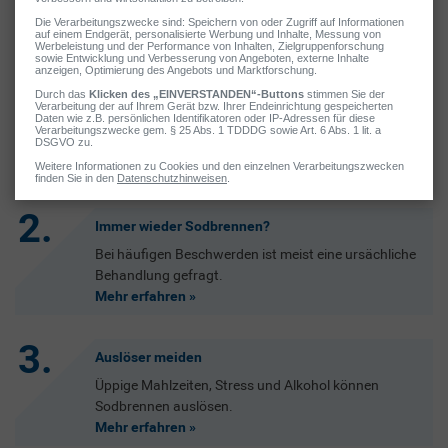
Was jetzt wichtig ist
Schnell aktiv werden
Akute Symptome lassen sich durch Medikamente
rasch lindern.
Mehr erfahrens
Immer wieder Sodbrennen?
Bei häufigen Beschwerden ist meist eine ursächliche
Behandlung gefragt.
Mehr erfahren
Auslöser meiden
Üppige Mahlzeiten, Stress und Alkohol können
Sodbrennen auslösen.
Mehr erfahren