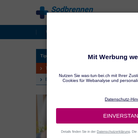
Sodbrennen
behandeln
Was ist Sodbrennen?
Behandlung
RATGE
Tipps bei Sodbrennen
Die
Tipps gegen Sodbrennen
Ernährung bei Sodbrennen