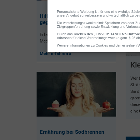
Hilfe aus der Apotheke: Mittel
gegen Sodbrennen
Erfahren Sie hier mehr über bewährte
Medikamente gegen Sodbrennen.
5 / 5
Mehr erfahren
Kl
Wer 
ikofaktor für Sodbrennen. Denn bei Übergewicht steigt der
Strä
eichter in die Speiseröhre zurückfliessen kann. Wichtig ist,
Sie d
sen lieber auf eine nachhaltige Umstellung der Ernährung zu
gross
i Wochen ein Essprotokoll zu führen und die verzehrten Speisen
dies
h, in welchen Situationen Sie essen. Denn auch diese
eine
h und bieten wichtige Ansatzpunkte für Verhaltensänderungen.
Hosen können den Druck im Bauchraum ebenfalls erhöhen und
Ernährung bei Sodbrennen