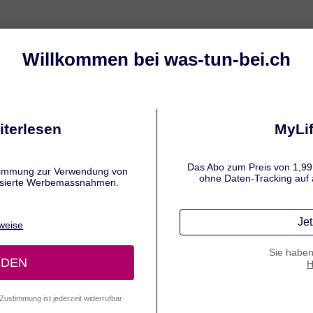
Symptome
Ursachen & Risikofaktoren
Tip
BER
 besten Tipps gegen Sodbrennen