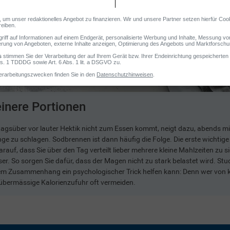
einere Portionen
tagsüber vor lauter Hektik nicht zum Essen kommt, neigt dazu, abends m
nge zu schlagen. Sodbrennen ist dann häufig die Folge. Die erste wicht
arauf, dass Sie über den Tag verteilt lieber mehrere kleine Mahlzeiten zu
er. So sorgen Sie dafür, dass der Magen nicht zu stark belastet wird. Stu
em Zusammenhang ein psychologischer Trick helfen kann: Denn wer von kle
 übermässige Kalorienzufuhr oft vermeiden.