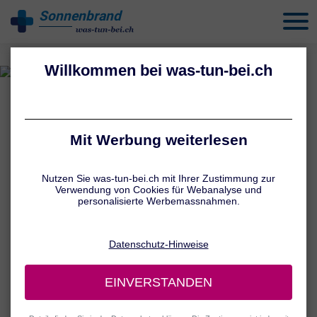
Sonnenbrand
behandeln
UNSERE AUTOREN
Sandra Winter
Gesundheitsredaktion,
Sportwissenschaften und alternative
Medizin
Sandra Winter ist eine erfahrene Gesundheitsjournalistin mit
ausgewiesener Expertise in den Bereichen
Ernährungswissenschaften, alternative Heilmethoden und
Sportmedizin. Als staatlich geprüfte Heilpraktikerin mit
Fachrichtung Sportmedizin kombiniert sie fundiertes medizinisches
Wissen mit einem ganzheitlichen Ansatz für Wohlbefinden und
Prävention.