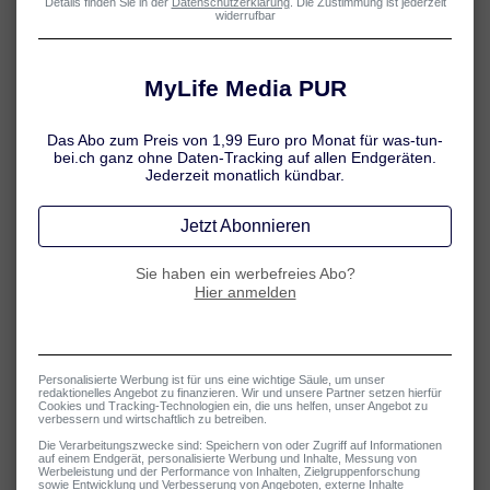
Sie besitzt einen Bachelor of Arts in Fitnessökonomie sowie die
Trainerlizenzen A und B und ist zudem zertifizierte
Ernährungstrainerin. Sandra versteht es, komplexe
wissenschaftliche Themen für ein breites Publikum verständlich,
fundiert und praxisnah aufzubereiten.
Seit 2010 ist sie als Redakteurin beim DVGE Verlag für Gesundheit
und Ernährung tätig und seit 2019 bei der MyLife Media GmbH
redaktionell verantwortlich für sportmedizinische Inhalte. Darüber
hinaus verantwortet Sandra die fachlich-medizinische
Qualitätssicherung, speziell in den Bereichen Sportmedizin,
Osteopathie und Allergie.
Mit über 15 Jahren Erfahrung steht Sandra für vertrauenswürdige,
wissenschaftlich fundierte und gut recherchierte
Gesundheitsinformationen – immer am Puls aktueller Forschung
und Trends in der Gesundheitsbranche.
Über uns – behandeln.de