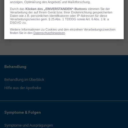
Jennifer Hamatschek
Tatiana Schmid
Sandra Winter
Behandlung
Behandlung im Überblick
Hilfe aus der Apotheke
Symptome & Folgen
Symptome und Ausprägungen