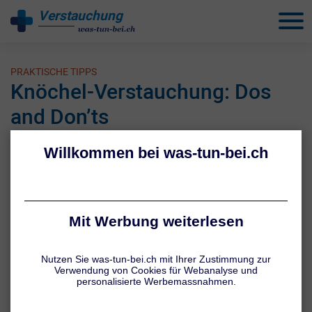
Verstauchung
behandeln
PRAKTISCHE TIPPS
Knöchel-Verstauchung: Dos
and Don’ts
1 / 5