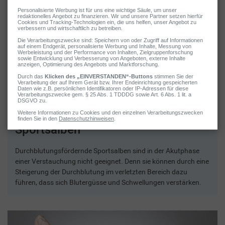
2 / 5
Don´t: Durchblutungsfördernde
Sportsalben
Durchblutungsfördernde Sportsalben sind in der Akutphase
einer Verstauchung nicht geeignet. Denn sie können durch eine
Steigerung der Durchblutung im verletzten Bereich dazu
führen, dass sich Blutergüsse und Schwellungen verstärken.