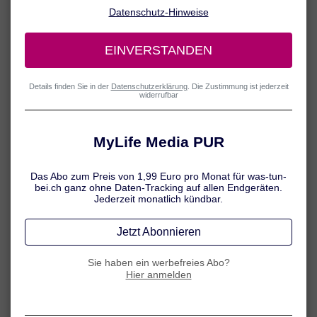
Do: Den verstauchten Knöchel
kühlen
Bei einem verstauchten Fuss gehört rasches Kühlen zu den
wichtigsten Erste-Hilfe-Massnahmen. Denn die Kälte sorgt
dafür, dass sich die Blutgefässe zusammenziehen und der
Blutfluss verringert wird. Auf diese Weise können nicht nur
Schmerzen gelindert werden – eine rasche Kältebehandlung
wirkt auch Schwellungen und Blutergüssen entgegen. Als
Grundregel gilt: Zehn Minuten kühlen, anschliessend zehn
Minuten Kühlpause einlegen.
Vorsicht:
Um Erfrierungen auf der Haut zu vermeiden, dürfen
Kühlmittel nie direkt auf die Haut gelegt werden. Legen
Sie immer ein Tuch dazwischen.