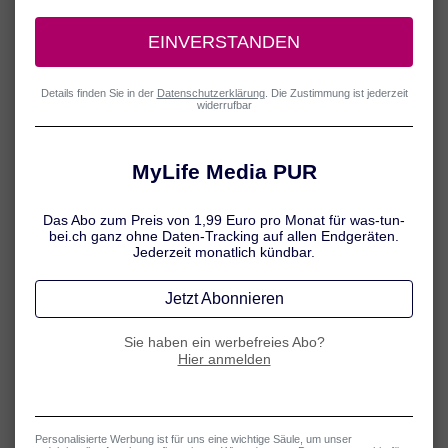
können. Gemeinsam mit anderen, allgemeinen Massnahmen (z. B.
häufiges Wickeln, Verwendung sanfter Pflegeprodukte) können Sie
so Ihrem Baby etwas Gutes tun. Sollten sich allerdings Anzeichen
einer Hefepilz-Infektion einstellen, ist ein Arztbesuch sinnvoll.