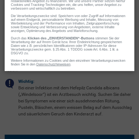
Frühzeitig handeln ist wichtig
Rötung, feuchte Stellen, Juckreiz – sollten Sie erste Anzeichen für
einen wunden Po bemerken, ist es wichtig, frühzeitig aktiv zu
werden. Denn die wunde Haut im Windelbereich bietet eine
hervorragende Eintrittspforte für Pilze oder Bakterien. Hier heisst
es: Vorbeugen und handeln! In der Apotheke finden Sie rezeptfreie
Mittel zur Wundheilung, die sich bei wundem Babypo bewährt
haben.
Wichtig:
Bei einer Infektion mit dem Hefepilz Candida albicans
(„Windelsoor“) ist ein Arztbesuch wichtig. Suchen Sie daher
bei Symptomen wie einer sich ausdehnenden Rötung,
Pusteln, Bläschen, einem weissen Belag auf dem Ausschlag
und säuerlichem Geruch den Kinderarzt auf.