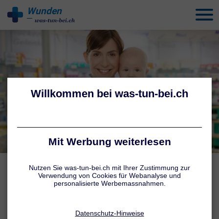
Wunden
behandeln
WUNDER BABYPO
Hilfe aus der Apotheke
Wunder Babypopo? In der Apotheke stehen rezeptfreie Cremes,
Salben und Gele zur Verfügung, die die Wundheilung unterstützen