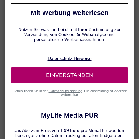
mitwirken. Die Veranlagung für eine überempfindliche Haut wird
vererbt. Aber auch andere Faktoren spielen eine wichtige Rolle.
Ursachen für Neurodermitis
Die genauen Mechanismen der Krankheitsentstehung sind noch
nicht vollständig erforscht. Man geht allerdings davon aus, dass ein
komplexes Zusammenspiel von genetischer Veranlagung und
Umwelteinflüssen bei der Entwicklung einer Neurodermitis
mitwirken.
Da die Zahl der Neurodermitis-Patienten in den letzten Jahrzehnten
vor allem in der westlichen Welt stark zugenommen hat, wurde die
Hauterkrankung auch mit der sogenannten Hygiene-Hypothese in
Verbindung gebracht. Nach dieser Theorie sollen ein Zuviel an
Hygiene, wenig Kontakt zu Krankheitserregern im Kindesalter sowie
bestimmte Umwelteinflüsse (z. B. Luftverschmutzung) dazu
geführt haben, dass allergische Erkrankungen angestiegen sind.
Erklärt wird dies mit einem Beschäftigungsmangel des
Immunsystems, der zur Folge hat, dass eigentlich harmlose