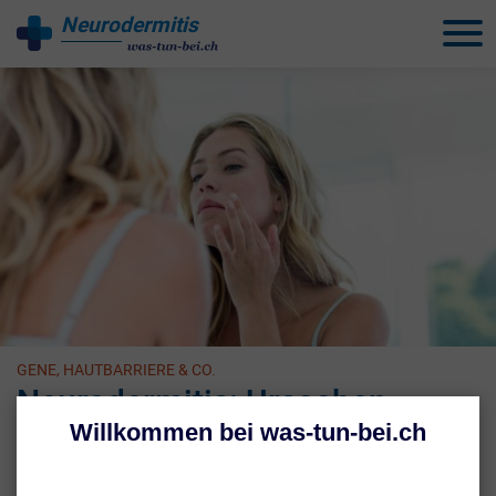
Neurodermitis
behandeln
GENE, HAUTBARRIERE & CO.
Neurodermitis: Ursachen
Neurodermitis ist eine multifaktorielle Erkrankung. Das bedeutet,
dass verschiedene Einflüsse bei der Krankheitsentstehung