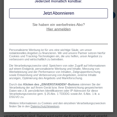
Substanzen wie etwa Pollen oder Tierhaare eine überschiessende
Reaktion der körpereigenen Abwehr auslösen.
Merkmale der Neurodermitis
Juckreiz, oft stark ausgeprägt
Hauttrockenheit (Xerosis)
Gestörte Hautbarriere
Veranlagung zu Allergien
Gestörte Hautflora (Mikrobiom)
Neurodermitis: Die Rolle der Gene
Als sicher gilt eine ausgeprägte erbliche Komponente bei der
Krankheitsentstehung. Man geht davon aus, dass verschiedene
Genveränderungen auf mehreren Chromosomen dafür
verantwortlich sind. Dabei wird nicht die Krankheit selbst vererbt,