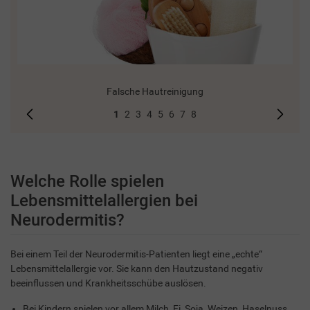
Falsche Hautreinigung
1
2
3
4
5
6
7
8
Welche Rolle spielen
Lebensmittelallergien bei
Neurodermitis?
Bei einem Teil der Neurodermitis-Patienten liegt eine „echte“
Lebensmittelallergie vor. Sie kann den Hautzustand negativ
beeinflussen und Krankheitsschübe auslösen.
Bei Kindern spielen vor allem Milch, Ei, Soja, Weizen, Haselnuss,