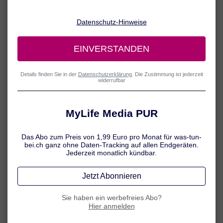
spezielle Diät, die bei Neurodermitis empfohlen wird? Erfahren Sie
hier alles Wissenswerte rund ums Thema Ernährung bei
Neurodermitis.
Gibt es eine Neurodermitis-Diät?
Im Einzelfall können verschiedene Lebensmittel tatsächlich als
Trigger wirken und den Zustand der Haut verschlechtern
beziehungsweise einen erneuten Krankheitsschub auslösen. Das ist
allerdings deutlich seltener der Fall, als gemeinhin angenommen
wird. Wer den Verdacht hat, auf bestimmte Lebensmittel allergisch
zu reagieren, sollte sich für eine genaue Diagnosestellung an den
Arzt wenden.
Bei Neurodermitis wird keine spezielle Ernährungsweise empfohlen
– eine allgemeingültige Diät, die den Hautzustand verbessern
könnte, gibt es nicht. Ein pauschaler Verzicht auf wichtige
Grundnahrungsmittel wie etwa Milchprodukte, Eier oder Getreide
kann einen Nährstoffmangel nach sich ziehen. Dies wäre
insbesondere auch für Kinder kritisch, da sie sich noch im