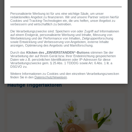
Wachstum befinden.
Bei Neurodermitis ist es folglich wichtig, abwechslungsreich zu
essen und nur solche Lebensmittel zu meiden, die
nachgewiesenermassen als Triggerfaktoren wirken. Verdächtigen
Inhaltsstoffen kann man mithilfe eines Ernährungstagebuchs auf
die Spur kommen. Bei der ärztlichen Diagnosestellung wird meist
eine sogenannte Auslassdiät (Eliminationsdiät) eingesetzt, um
problematische Ernährungsfaktoren zu identifizieren. Hierbei wird
unter ärztlicher Aufsicht bewusst auf eine allergenarme Kost
umgestellt, um zu prüfen, wie die Haut reagiert.
Neurodermitis:
Häufige Triggerfaktoren