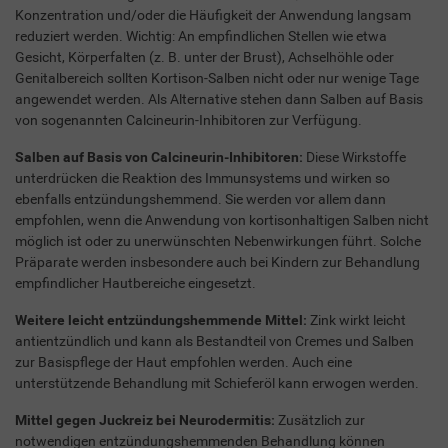
Konzentration und/oder die Häufigkeit der Anwendung langsam
reduziert werden. Wichtig: An empfindlichen Stellen wie etwa
Gesicht, Körperfalten (z. B. unter der Brust), Achselhöhle oder
Genitalbereich sollten Kortison-Salben nicht oder nur wenige Tage
angewendet werden. Als Alternative stehen dann Salben auf Basis
von sogenannten Calcineurin-Inhibitoren zur Verfügung.
Salben auf Basis von Calcineurin-Inhibitoren:
Diese Wirkstoffe
unterdrücken die Reaktion des Immunsystems und wirken so
ebenfalls entzündungshemmend. Sie werden vor allem dann
empfohlen, wenn die Anwendung von kortisonhaltigen Salben nicht
möglich ist oder zu unerwünschten Nebenwirkungen führt. Solche
Präparate werden insbesondere auch bei Kindern zur Behandlung
empfindlicher Hautbereiche eingesetzt.
Weitere leicht entzündungshemmende Mittel:
Zink wirkt leicht
antientzündlich und kann als Bestandteil von Cremes und Salben
zur Basispflege der Haut empfohlen werden. Auch eine
unterstützende Behandlung mit Schieferöl kann erwogen werden.
Mittel gegen Juckreiz bei Neurodermitis:
Zusätzlich zur
notwendigen entzündungshemmenden Behandlung können