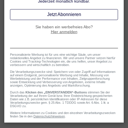
Symptome bei Neurodermitis
Trockene und empfindliche Haut
1
2
3
4