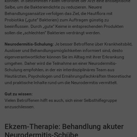
können. In bestimmten Fällen verordnet der Arzt eine antiseptische
Salbe, um die Bakteriendichte zu reduzieren. Neuere
Behandlungsansätze verfolgen das Ziel, die Hautflora mit
Probiotika („gute“ Bakterien) zum Auftragen günstig zu
beeinflussen. Durch „gute“ Keime in entsprechenden Produkten
sollen die „schlechten“ Bakterien verdrängt werden.
Neurodermitis-Schulung:
Je besser Betroffene über Krankheitsbild,
Auslöser und Behandlungsmöglichkeiten informiert sind, desto
eigenverantwortlicher können Sie im Alltag mit ihrer Erkrankung
umgehen. Daher wird die Teilnahme an einer Neurodermitis-
Schulung empfohlen, in der ein interdisziplinäres Team aus
Hautärzten, Psychologen und Ernährungsfachkräften theoretische
und praktische Inhalte rund um die Neurodermitis vermittelt.
Gut zu wissen:
Vielen Betroffenen hilft es auch, sich einer Selbsthilfegruppe
anzuschliessen.
Ekzem-Therapie: Behandlung akuter
Neurodermitis-Schübe