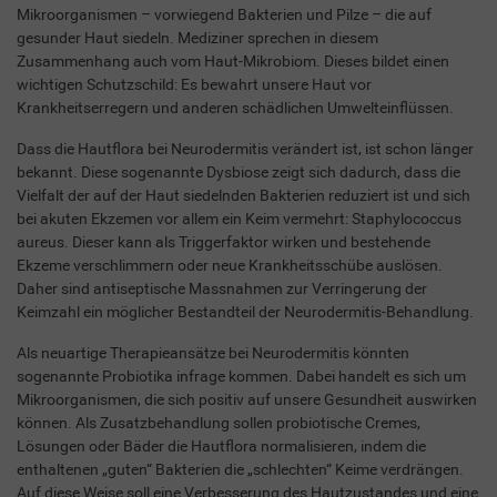
Mikroorganismen – vorwiegend Bakterien und Pilze – die auf
gesunder Haut siedeln. Mediziner sprechen in diesem
Zusammenhang auch vom Haut-Mikrobiom. Dieses bildet einen
wichtigen Schutzschild: Es bewahrt unsere Haut vor
Krankheitserregern und anderen schädlichen Umwelteinflüssen.
Dass die Hautflora bei Neurodermitis verändert ist, ist schon länger
bekannt. Diese sogenannte Dysbiose zeigt sich dadurch, dass die
Vielfalt der auf der Haut siedelnden Bakterien reduziert ist und sich
bei akuten Ekzemen vor allem ein Keim vermehrt: Staphylococcus
aureus. Dieser kann als Triggerfaktor wirken und bestehende
Ekzeme verschlimmern oder neue Krankheitsschübe auslösen.
Daher sind antiseptische Massnahmen zur Verringerung der
Keimzahl ein möglicher Bestandteil der Neurodermitis-Behandlung.
Als neuartige Therapieansätze bei Neurodermitis könnten
sogenannte Probiotika infrage kommen. Dabei handelt es sich um
Mikroorganismen, die sich positiv auf unsere Gesundheit auswirken
können. Als Zusatzbehandlung sollen probiotische Cremes,
Lösungen oder Bäder die Hautflora normalisieren, indem die
enthaltenen „guten“ Bakterien die „schlechten“ Keime verdrängen.
Auf diese Weise soll eine Verbesserung des Hautzustandes und eine