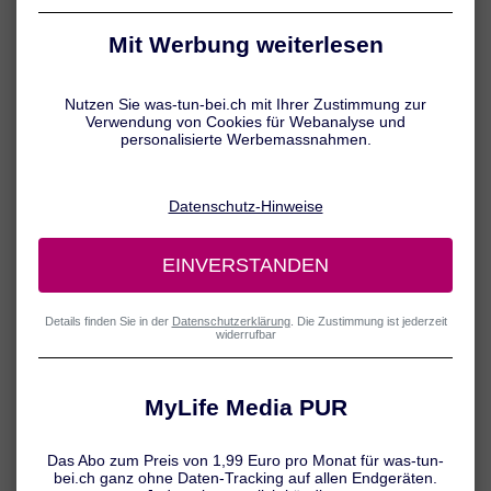
beschwerdefreien Phasen täglich erfolgen. Bei akuten Schüben ist
eine entzündungshemmende Behandlung erforderlich.
Neurodermitis heilen – ist das
möglich?
Bis heute gilt die Neurodermitis als nicht heilbar. Die Symptome
lassen sich jedoch häufig durch eine konsequente Basistherapie
und eine rasche Behandlung von neuen Ekzemen gut in den Griff
bekommen. Ziel der Neurodermitis-Therapie ist es, die Häufigkeit
und Schwere von akuten Schüben so weit wie möglich zu
reduzieren.
Gut zu wissen:
Für junge Neurodermitis-Patienten besteht durchaus Grund zur
Hoffnung, dass die Erkrankung sich mit der Zeit „auswächst“. Denn
bei etwa 60 Prozent der Betroffenen verschwinden die Symptome
bis zum frühen Erwachsenenalter von selbst – warum das so ist,
bleibt bis heute noch ein Rätsel. Mediziner sprechen in diesem
Zusammenhang von einer „spontanen Remission“.