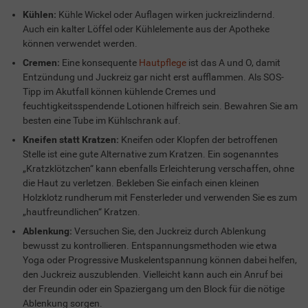
Kühlen:
Kühle Wickel oder Auflagen wirken juckreizlindernd.
Auch ein kalter Löffel oder Kühlelemente aus der Apotheke
können verwendet werden.
Cremen:
Eine konsequente
Hautpflege
ist das A und O, damit
Entzündung und Juckreiz gar nicht erst aufflammen. Als SOS-
Tipp im Akutfall können kühlende Cremes und
feuchtigkeitsspendende Lotionen hilfreich sein. Bewahren Sie am
besten eine Tube im Kühlschrank auf.
Kneifen statt Kratzen:
Kneifen oder Klopfen der betroffenen
Stelle ist eine gute Alternative zum Kratzen. Ein sogenanntes
„Kratzklötzchen“ kann ebenfalls Erleichterung verschaffen, ohne
die Haut zu verletzen. Bekleben Sie einfach einen kleinen
Holzklotz rundherum mit Fensterleder und verwenden Sie es zum
„hautfreundlichen“ Kratzen.
Ablenkung:
Versuchen Sie, den Juckreiz durch Ablenkung
bewusst zu kontrollieren. Entspannungsmethoden wie etwa
Yoga oder Progressive Muskelentspannung können dabei helfen,
den Juckreiz auszublenden. Vielleicht kann auch ein Anruf bei
der Freundin oder ein Spaziergang um den Block für die nötige
Ablenkung sorgen.