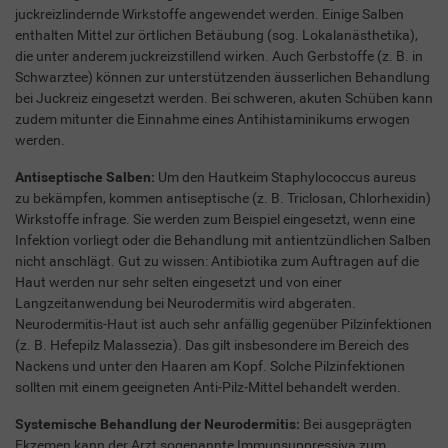
juckreizlindernde Wirkstoffe angewendet werden. Einige Salben
enthalten Mittel zur örtlichen Betäubung (sog. Lokalanästhetika),
die unter anderem juckreizstillend wirken. Auch Gerbstoffe (z. B. in
Schwarztee) können zur unterstützenden äusserlichen Behandlung
bei Juckreiz eingesetzt werden. Bei schweren, akuten Schüben kann
zudem mitunter die Einnahme eines Antihistaminikums erwogen
werden.
Antiseptische Salben:
Um den Hautkeim Staphylococcus aureus
zu bekämpfen, kommen antiseptische (z. B. Triclosan, Chlorhexidin)
Wirkstoffe infrage. Sie werden zum Beispiel eingesetzt, wenn eine
Infektion vorliegt oder die Behandlung mit antientzündlichen Salben
nicht anschlägt. Gut zu wissen: Antibiotika zum Auftragen auf die
Haut werden nur sehr selten eingesetzt und von einer
Langzeitanwendung bei Neurodermitis wird abgeraten.
Neurodermitis-Haut ist auch sehr anfällig gegenüber Pilzinfektionen
(z. B. Hefepilz Malassezia). Das gilt insbesondere im Bereich des
Nackens und unter den Haaren am Kopf. Solche Pilzinfektionen
sollten mit einem geeigneten Anti-Pilz-Mittel behandelt werden.
Systemische Behandlung der Neurodermitis:
Bei ausgeprägten
Ekzemen kann der Arzt sogenannte Immunsuppressiva zum