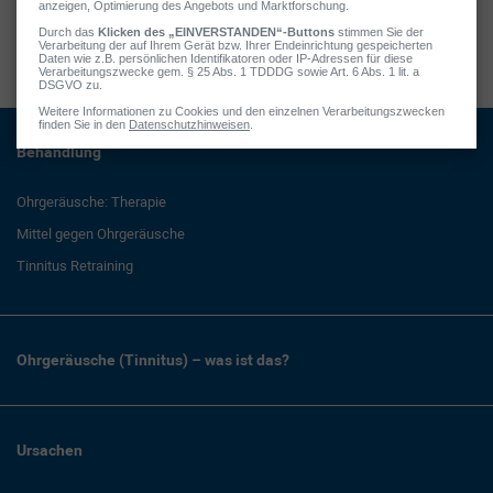
Jetzt einblenden
Behandlung
Ohrgeräusche: Therapie
Mittel gegen Ohrgeräusche
Tinnitus Retraining
Ohrgeräusche (Tinnitus) – was ist das?
Ursachen