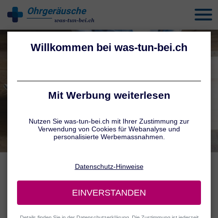
Ohrgeräusche
behandeln
IST ES TINNITUS?
Selbsttest Ohrgeräusche
Autoren:
Tatiana Schmid
,
Jennifer Hamatschek
Stand: 08.08.26