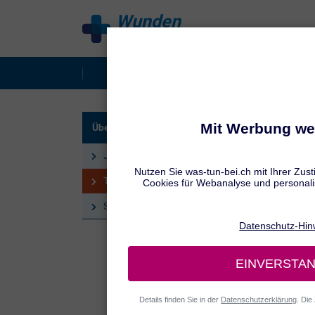
Wunden
behandeln
Behandlung
Wundarte
UNSER
Über uns – behandeln.de
Tat
Jennifer Hamatschek
Ges
Tatiana Schmid
Sandra Winter
Tatiana
Gesund
redakti
Ernähru
Giessen
– mit 
gesund