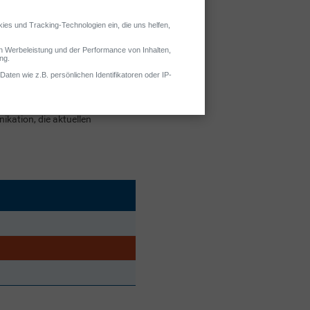
teht Tatiana für
kation, die aktuellen