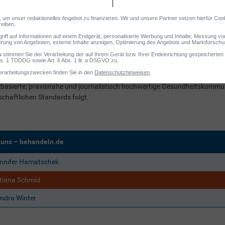
ationen bei renommierten Institutionen, darunter die
e Gesellschaft für Ernährung (DGE), ist sie seit 2011 als
 und Redakteurin tätig. Ihr Fokus liegt auf der Erstellung
basierter Beiträge zu medizinischen und
ungsbezogenen Themen, die sowohl Fachkreise als auch
ites Publikum erreichen.
fredakteurin für Gesundheit und Ernährung bei der MyLife Media GmbH s
basierte, praxisnahe und journalistisch hochwertige Gesundheitskommuni
chaftlichen Standards folgt.
 uns – behandeln.de
nnifer Hamatschek
tiana Schmid
ndra Winter