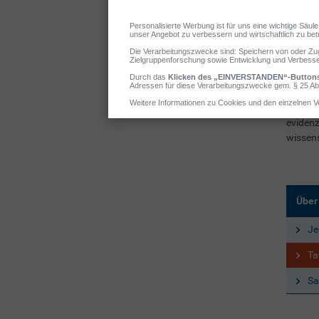
Nach St
Deutsch
Autorin
evidenz
ernähr
ein bre
Als Che
evidenz
wissens
Über
Je
Ta
Sa