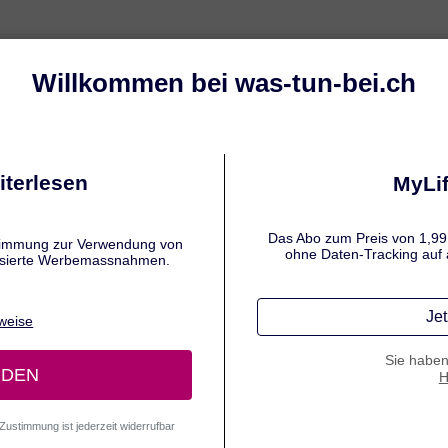
n
Wunder Babypopo
Verbrennu
E AUTOREN
iana Schmid
undheit und Ernährung
 Schmid ist eine profilierte Fachjournalistin für
heit, Medizin und Ernährung mit über einem Jahrzehnt
oneller Erfahrung. Ihr Studium der
ngswissenschaften an der Justus-Liebig-Universität
 schloss sie als Diplom-Oecotrophologin erfolgreich ab
fundiertem Wissen in Humanernährung, Prävention und
heitswissenschaftlicher Kommunikation.