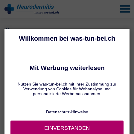
Neurodermitis
behandeln
Über uns – behandeln.de
Behandeln.de ist ein unabhängiges Online-Portal, das
evidenzbasierte Informationen zu verschiedenen Krankheitsbildern
bietet. Unser Ziel ist es, Betroffenen und Interessierten fundiertes
Wissen über Ursachen, Symptome, Diagnostik und
Behandlungsmöglichkeiten zu vermitteln. Wir orientieren uns an
aktuellen wissenschaftlichen Erkenntnissen und anerkannten
Leitlinien, um Ihnen zuverlässige Inhalte bereitzustellen.
Unsere Mission
Viele Menschen leben mit gesundheitlichen Beschwerden oder
chronischen Erkrankungen – körperlich wie psychisch. Unser Ziel ist
es, Ihnen fundiertes, verständlich aufbereitetes Wissen rund um