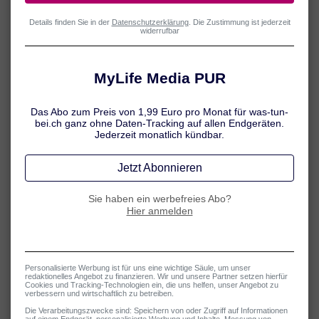
verschiedenste Krankheitsbilder bereitzustellen. Wir möchten Sie
dabei unterstützen, Ihre Gesundheit besser zu verstehen und
informierte Entscheidungen im Umgang mit Ihrer Erkrankung zu
treffen.
Unsere Inhalte beruhen auf wissenschaftlichen Erkenntnissen und
werden sorgfältig recherchiert. Dennoch ersetzen sie keinesfalls die
persönliche ärztliche Beratung, Diagnose oder Behandlung. Bei
gesundheitlichen Fragen wenden Sie sich bitte immer an eine Ärztin
oder einen Arzt.
Unsere redaktionellen Grundsätze
Evidenzbasierung:
Wir stützen uns auf wissenschaftliche
Quellen wie Leitlinien der Arbeitsgemeinschaft der
Wissenschaftlichen Medizinischen Fachgesellschaften (AWMF),
Veröffentlichungen des Robert-Koch-Instituts oder der
Deutschen Gesellschaft für Allergologie und klinische
Immunologie e.V. (DGAKI).
Aktualität:
Unsere Texte werden regelmässig überprüft und bei