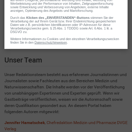
Bedarf aktualisiert, um neue Erkenntnisse zu berücksichtigen.
Transparenz:
Werbung und kommerzielle Inhalte sind deutlich
gekennzeichnet. Affiliate-Links werden als solche ausgewiesen
und beeinflussen unsere redaktionelle Arbeit nicht.
Unabhängigkeit:
Behandeln.de arbeitet inhaltlich streng
unabhängig von Herstellern und Pharmakonzernen.
Unser Team
Unser Redaktionsteam besteht aus erfahrenen Journalistinnen und
Journalisten sowie Fachleuten aus den Bereichen Medizin und
Naturwissenschaften. Die Inhalte werden vor der Veröffentlichung
von unabhängigen Expertinnen und Experten geprüft. Wenn wir
Gastbeiträge veröffentlichen, weisen wir die Autorenschaft sowie
deren Qualifikation gesondert aus. An diesem Portal haben
folgenden Autoren mitgewirkt:
Jennifer Hamatschek
, Chefredaktion Medizin und Pharmazie DVGE
Verlag