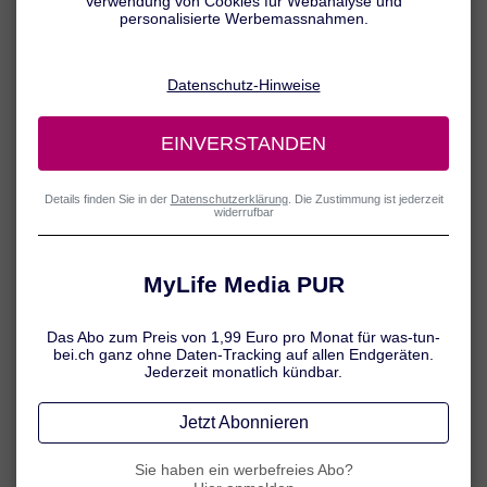
Klagen Betroffene über Rückenverspannungen, sind meist
verspannungsbedingte Beschwerden im Bereich des unteren
Rückens (Lendenwirbel) gemeint. Typisch sind unangenehme
Schmerzen, die sich allmählich entwickeln oder plötzlich
einschiessen können, wie etwa bei einem Hexenschuss. Des
Weiteren können Verspannungen im Rücken z. B. auch
Bewegungseinschränkungen nach sich ziehen.
Verspannter Rücken: Das passiert im
Muskel
Muskelverspannungen im Rücken können verschiedene Ursachen
haben – häufig sind sie durch Fehlbelastungen (z. B. durch langes
Sitzen) oder Stress bedingt. Gut zu wissen: Mit dem Begriff
Muskelverspannung wird eine Situation bezeichnet, in der die
Grundspannung der Muskulatur („Muskeltonus“) infolge einer
dauerhaften Anspannung erhöht ist. In der betroffenen Muskulatur
kommt es zu folgenden Veränderungen: leinsten Entzündungen
(Mikroentzündungen).