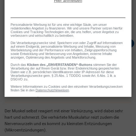
Durchblutungsstörungen
Sauerstoffunterversorgung
Freisetzung schmerzauslösender Substanzen
Beeinträchtigung des Abtransports von Abbauprodukten aus
dem Stoffwechsel
Mögliche Symptome
Verspannter Rücken
Rückenschmerzen
Verhärtete Muskulatur mit tastbaren Knötchen
Einschränkung der Beweglichkeit
Schonhaltung
Der Muskel selbst reagiert mit einer Verkürzung, wird dabei sehr
hart und schmerzt. Die verhärtete Muskulatur reizt zudem die
Nervenwurzeln und es kommt zu kleinsten Entzündungen
(Mikroentzündungen).