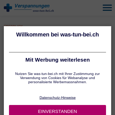
Verspannungen
behandeln
ÜBERBLICK
Verspannungen: Symptome
Der obere Rücken – speziell Nacken und Schultern – ist besonders
anfällig für Verspannungen. Die betroffenen Bereiche fühlen sich
dann unangenehm verhärtet an und schmerzen. Viele Betroffene
nehmen deshalb eine unnatürliche Schonhaltung ein. Die Folge: Es
kommt zu weiteren Verspannungen und ein Teufelskreis setzt sich
in Gang. Zusätzlich zu den Schmerzen können weitere Symptome
wie z. B. Kopfschmerzen auftreten. Erfahren Sie hier mehr über die
Symptome bei steifem Nacken, verspannten Schultern und
verspanntem Rücken.