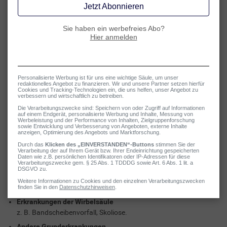
Zu wenig Bewegung bzw. untrainierte Muskulatur
Bewegungsmangel bringt die Muskulatur aus dem Gleichgewicht
und kann zu Muskelverkürzungen führen. Untrainierte Muskeln
reagieren bereits auf leichte, ungewohnte Belastungen
empfindlich.
Überbelastung der Muskulatur
z. B. durch schwere körperliche Arbeit mit ungewohnten,
monotonen Bewegungsabläufen (z. B. bei der Haus- oder
Gartenarbeit), durch Übergewicht oder Schwangerschaft.
Psychische Faktoren
Innere Anspannung durch Stress, Überforderung, Ängste oder
Depressionen schlägt sich auch auf die Muskulatur nieder.
Gerade die Nacken- und Schultermuskeln sind echte
„Stressmuskeln“.
Zugluft
Auch ein kalter Luftzug kann dazu führen, dass sich die
Muskulatur schmerzhaft zusammenzieht.
Erkrankungen der Wirbelsäule
z. B. Bandscheibenvorfall, Skoliose.
Andere Grunderkrankungen