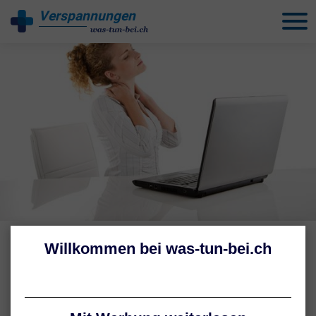
Verspannungen
behandeln
BEWEGUNGSMANGEL, STRESS & CO.
Muskelverspannung: Ursachen
Die Ursachen für Muskelverspannungen sind vielfältig. Eine falsche
Körperhaltung, zu wenig Bewegung oder Stress zählen zu den