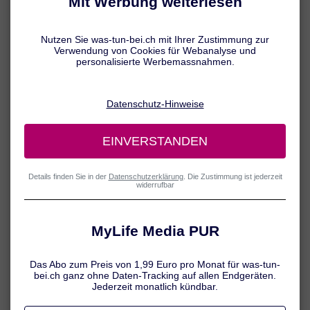
typischen Auslösern. Seltener sind strukturelle Veränderungen der
Wirbelsäule oder andere Grunderkrankungen die Ursache dafür,
dass sich die Muskulatur in Nacken, Schultern oder Rücken
schmerzhaft zusammenzieht.
Muskelverspannungen können
vielfältige Ursachen haben
Muskelverspannungen gehen meist auf Fehlhaltungen bzw. eine
Überbelastung der Muskulatur zurück. Oft spielen auch psychische
Faktoren eine wesentliche Rolle, da auch Stress, Ängste und Sorgen
dazu führen können, dass sich die Muskeln in Nacken, Schulter und
Rücken schmerzhaft zusammenziehen.
Muskelverspannung: Ursachen im Überblick
Fehlhaltungen
Unphysiologische, das heisst unnatürliche Körperhaltungen wie
z. B. langes Sitzen in starrer Position am PC oder im Auto,
falsche Schlafposition aber auch Hohlkreuz, Senkfuss etc.