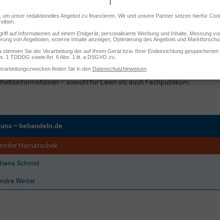
sten journalistischen Stationen im
heitsfernsehen, unter anderem für den Bayerischen
k (BR), wechselte sie in den Fachverlag. Seit 2009 ist
f-Medizinredakteurin beim DVGE Deutschen Verlag für
heit und Ernährung sowie bei der MyLife Media GmbH.
r steht für evidenzbasierte, verständlich formulierte und medienübergrei
heitsinformationen – sowohl für Laien als auch Fachpublikum.
 uns – behandeln.de
nnifer Hamatschek
tiana Schmid
ndra Winter