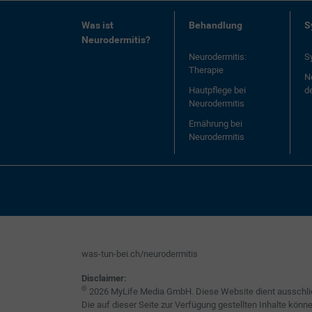
Was ist
Behandlung
S
Neurodermitis?
Neurodermitis:
S
Therapie
N
Hautpflege bei
d
Neurodermitis
Ernährung bei
Neurodermitis
was-tun-bei.ch/neurodermitis
Disclaimer:
©
2026 MyLife Media GmbH. Diese Website dient ausschliess
Die auf dieser Seite zur Verfügung gestellten Inhalte kö