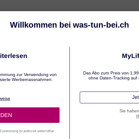
ng
Symptome
Ursachen und Auslöser
E AUTOREN
nifer Hamatschek
fredaktion Medizin und Pharmazie
r Hamatschek ist eine renommierte Fachjournalistin für
 und Gesundheit, die seit über 15 Jahren komplexe
ische Inhalte zielgruppengerecht aufbereitet.
erdisziplinäres Studium der Germanistik und Pharmazie
Ludwig-Maximilians-Universität München (LMU) bildet
ndlage für ihre besondere Kombination aus sprachlicher
on und fachlich fundiertem Gesundheitswissen.