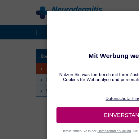
Neurodermitis
behandeln
Was ist Neurodermitis?
Behandlu
UNSER
Über uns – behandeln.de
Jen
Jennifer Hamatschek
Che
Tatiana Schmid
Sandra Winter
Jennife
Medizin
medizin
Ihr int
an der 
die Gru
Präzisi