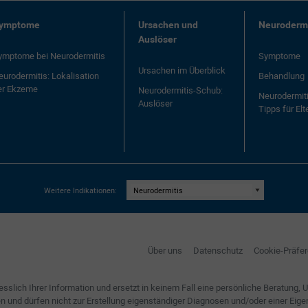
ymptome
Ursachen und
Neurodermi
Auslöser
ymptome bei Neurodermitis
Symptome
Ursachen im Überblick
eurodermitis: Lokalisation
Behandlung
er Ekzeme
Neurodermitis-Schub:
Neurodermiti
Auslöser
Tipps für Elt
Weitere Indikationen:
Über uns
Datenschutz
Cookie-Präfe
lich Ihrer Information und ersetzt in keinem Fall eine persönliche Beratung, 
nnen und dürfen nicht zur Erstellung eigenständiger Diagnosen und/oder einer 