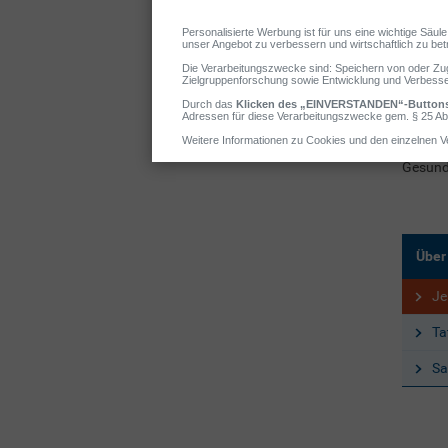
Nach er
Gesund
Rundfun
sie Che
Gesund
Jennife
Gesund
Über
Je
Ta
Sa