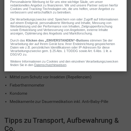
Weitere Utensilien für die
Reiseapotheke:
Wundschnellverbände
Desinfektionsspray
Mittel gegen Prellungen und Verstauchungen
Mittel gegen Erbrechen
Blasenpflaster
Sonnenschutz-Mittel
Mittel zum Schutz vor Insekten (Repellenzien)
Fieberthermometer
Kondome
Medikamente zur Dauermedikation inkl. Anti-Baby-Pille
Tipps zu Transport, Aufbewahrung &
Co.