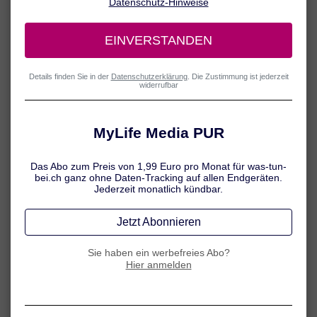
oder Durchfall verderben zu lassen. Wer an eine gut ausgestattete
Reiseapotheke denkt, ist also gut beraten. Doch was gehört in die
Reiseapotheke? Und welche allgemeinen Tipps sollte man rund um
Transport und Aufbewahrung beherzigen? Hier finden Sie eine
praktische Übersicht.
Sommergrippe:
Mittel gegen Erkältung
Schmerzen, Fieber:
Mittel zur Schmerzlinderung und
Fiebersenkung (z. B. Paracetamol, Ibuprofen, Acetylsalicylsäure)
Insektenschutz:
Repellents
Insektenstiche:
Mittel zur Kühlung und zur Linderung des
Juckreizes
Sonnenbrand, Sonnenallergie:
Mittel zur Linderung von
Entzündung und Juckreiz auf Basis von Hydrocortison
Magen-Darm-Probleme:
Mittel gegen Durchfall, leichtes
Abführmittel
Reisekrankheit:
Mittel gegen Reiseübelkeit (z. B. Tabletten,
Reisekaugummis)