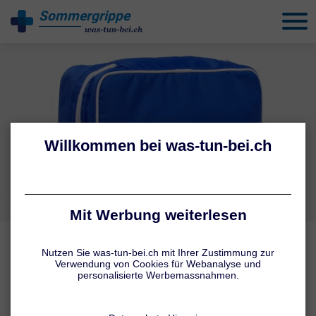
Sommergrippe
behandeln
CHECKLISTE
Tipps für die Reiseapotheke
Urlaubszeit ist die schönste Zeit des Jahres! Umso wichtiger ist es,
sich den Ferienspass nicht durch Sommergrippe, Insektenstiche