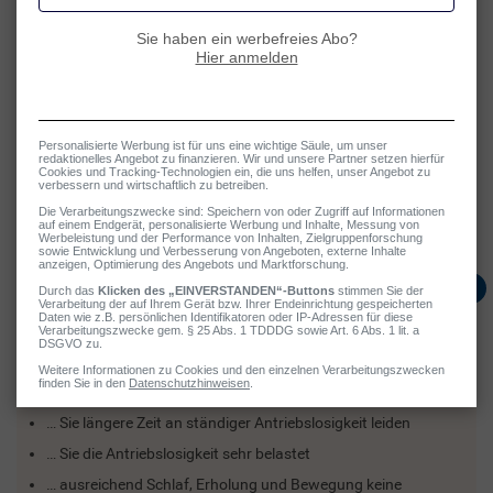
… Gemüse möglichst frisch zu verarbeiten, zu dünsten und mit
wenig Wasser zuzubereiten. So gehen weniger wertvolle B-
Vitamine verloren.
… täglich mindestens eine halbe Stunde lang Sonnenlicht zu
tanken, um die Vitamin-D-Produktion in der Haut anzuregen.
… am besten nicht vollkommen auf tierische Produkte zu
verzichten. Fleisch liefert für den Körper besonders gut
verfügbares Eisen. Und für Vitamin B12 stellen tierische
Produkte wie Fleisch, Eier und Milchprodukte die einzige
relevante Quelle dar.
Antriebslosigkeit
Wann zum Arzt?
Ein Arztbesuch ist ratsam, wenn…
… Sie längere Zeit an ständiger Antriebslosigkeit leiden
… Sie die Antriebslosigkeit sehr belastet
… ausreichend Schlaf, Erholung und Bewegung keine