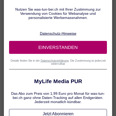
Nicht nur zu wenig Schlaf oder bestimmte Erkrankungen können zu
Antriebslosigkeit und Müdigkeit führen. Auch ein Vitalstoffmangel
kann eine Rolle spielen, wenn uns jegliche Motivation und Energie
fehlen. Vor allem Eisen zählt zu den üblichen Verdächtigen, wenn es
um ständige Müdigkeit geht. Doch auch wenn zu wenig Vitamin D
oder B-Vitamine aufgenommen werden, können Symptome wie
Abgeschlagenheit und Erschöpfung die Folge sein.
Nährstoffzufuhr im Blick
Dass Schlafmangel und Stress zu Antriebslosigkeit und Müdigkeit
führen können, ist den meisten bekannt. Zusätzlich kann aber auch
ein Vitalstoffmangel eine Rolle spielen. Zu den kritischen
Nährstoffen zählen zum Beispiel Eisen, Vitamin D und bestimmte B-
Vitamine. Um ausreichend mit Vitalstoffen versorgt zu sein,
empfiehlt es sich…
… auf eine ausgewogene Ernährung zu achten – mit fünf
Portionen Obst und Gemüse pro Tag, täglich Milch- und
Vollkornprodukten, zweimal pro Woche Fisch sowie ein- bis
zweimal pro Woche Fleisch, Eier oder Wurst.