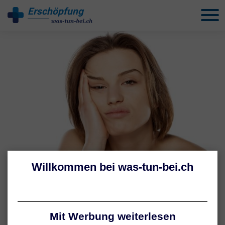
Erschöpfung
behandeln
WAS FEHLT MIR NUR?
Vitalstoffmangel &
Antriebslosigkeit