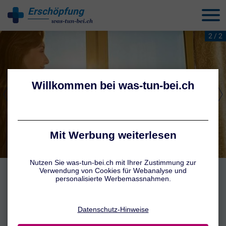
Erschöpfung
behandeln
2 / 2
SOS-Tipps für Morgenmuffel
Schon morgens müde und erschöpft? Mit diesen Tipps werden Sie
ganz schnell munter.
Mehr erfahren