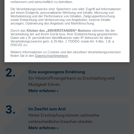
Was jetzt wichtig ist
Erholung und Schlaf
Ruhephasen einplanen & Co.: So befreien Sie sich von
Stress.
Mehr erfahren
Eine ausgewogene Ernährung
Ein Vitalstoffmangel kann zu Erschöpfung und
Müdigkeit führen.
Mehr erfahren
Im Zweifel zum Arzt
Hinter Erschöpfung können zahlreiche
unterschiedliche Ursachen stecken.
Mehr erfahren