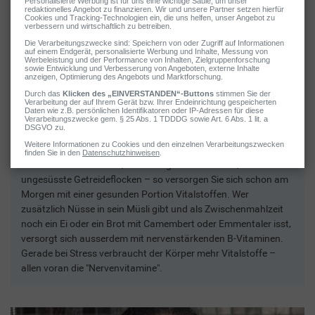
2 / 5
Power-Frühstück
Fettige Croissants, pappiger Toast und süsse Cornflakes
können ganz schön träge machen. Wählen Sie deshalb lieber
ein echtes Power-Frühstück, um energievoll in den Tag zu
starten. Frische Beeren, etwas Joghurt oder Milch, dazu
ungesüsste Getreideflocken – so versorgen Sie sich schon am
Morgen mit einer gesunden Portion Vitalstoffen. Wer
zusätzlich Nüsse in sein Müsli gibt und als Zwischenmahlzeit
noch ein Ei oder ein Brot mit Camembert oder Emmentaler isst,
versorgt sich ausserdem mit nervenstärkenden B-Vitaminen.
Gerade bei Stress verbraucht der Körper mehr Vitalstoffe –
allen voran die "Nervenvitamine".