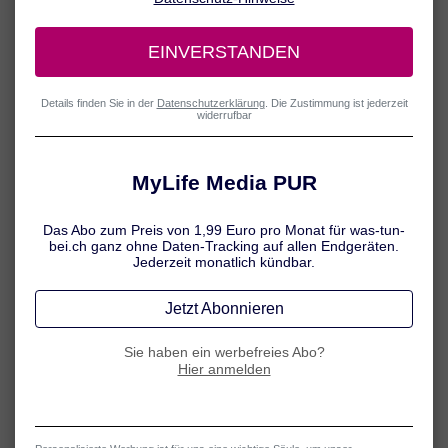
Wann waren Sie das letzte Mal so richtig schön
ausgeschlafen? Vielleicht ist das schon eine ganze Weile her.
Oder Sie können sich gar nicht mehr daran erinnern. Dann
sollten Sie Ihre Schlafgewohnheiten unter die Lupe nehmen:
Schlafen Sie nachts ausreichend lange? Gehen Sie jeden Tag in
etwa um die gleiche Zeit ins Bett? Schlafen Sie gut? Wenn Sie
auch nur eine dieser Fragen mit „Nein“ beantworten, sollten Sie
zunächst an dieser Stellschraube drehen – denn eins ist klar:
Wer schlecht oder nicht ausreichend schläft, wird seine
Müdigkeit auf Dauer nicht in den Griff bekommen.
Mehr
Tipps für erholsamen Schlaf