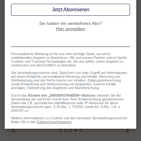
zu lassen.
Top 5
Tipps bei Antriebslosigkeit
Auf einen gesunden Lebensstil achten
1
2
3
4
5