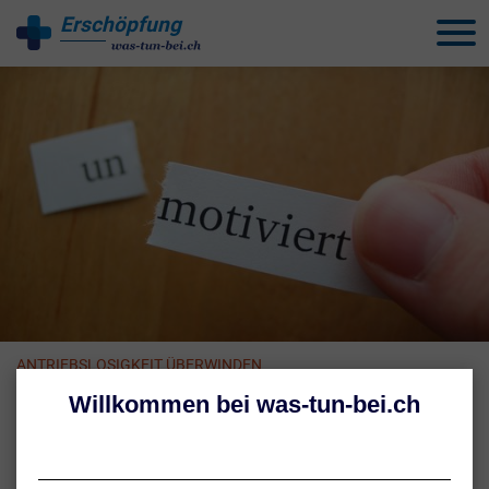
Erschöpfung
behandeln
ANTRIEBSLOSIGKEIT ÜBERWINDEN
Was tun bei Antriebslosigkeit?
Fühlen Sie sich ständig müde und unmotiviert? Um Antriebslosigkeit
zu überwinden, ist in der Regel eine Kombination aus mehreren