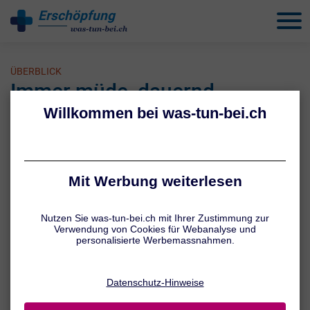
Erschöpfung
behandeln
ÜBERBLICK
Immer müde, dauernd
schlapp?
Wer kennt das nicht: Eine Nacht schlecht geschlafen und der
nächste Tag zieht sich wie Kaugummi. Das kann schon mal
passieren und ist kein Anlass zur Sorge. Wer allerdings immer
wieder müde ist und sich schlapp fühlt, sollte den Ursachen auf den
Grund gehen und die entsprechenden Gegenmassnahmen
ergreifen. Denn in den meisten Fällen lassen sich die Auslöser für
Müdigkeit gut in den Griff bekommen.