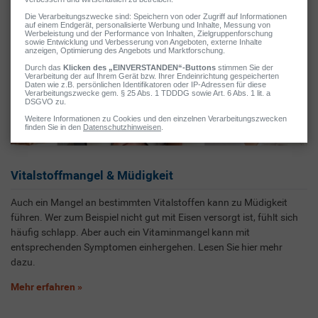
Vitalstoffmangel & Müdigkeit
Auch ein Mangel an bestimmten Vitalstoffen kann zu Müdigkeit
führen. Wer zum Beispiel nicht gut mit Eisen versorgt ist, fühlt sich
häufig schlapp. Aber auch ein Vitaminmangel kann mit
entsprechenden Symptomen einhergehen. Lesen Sie hier mehr
dazu.
Mehr erfahren