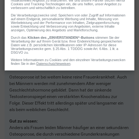
2 / 7
Männer ab 50 Jahren
Osteoporose ist bei weitem keine reine Frauenkrankheit. Auch
bei Männern werden mit zunehmendem Alter weniger
Geschlechtshormone gebildet. Dann hat der sinkende
Testosteronspiegel einen verstärkten Knochenabbau zur
Folge. Dieser Effekt tritt allerdings später und langsamer ein
als beim weiblichen Geschlecht.
Gut zu wissen:
Anders als Frauen leiden Männer häufiger an einer sekundären
Osteoporose, die durch verschiedene Grunderkrankungen