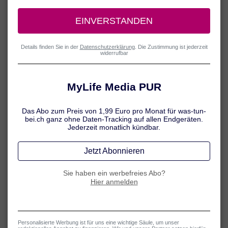
1 / 7
Frauen in bzw. nach den
Wechseljahren
Bereits ab etwa 40 Jahren sinkt die Produktion des
knochenschützenden Hormons Östrogen. Insbesondere in und
nach der Menopause, wenn die Östrogenproduktion weiter
abfällt bzw. ganz heruntergefahren wird, ist daher das
Osteoporose-Risiko erhöht. Dabei gilt: Je früher eine Frau in die
Wechseljahre kommt, desto höher das Risiko.
Gut zu wissen:
Nach den Wechseljahren ist mehr als ein Drittel
der Frauen von Osteoporose betroffen.