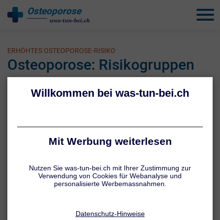
Osteoporose
behandeln
ERHÖHTES OSTEOPOROSE-RISIKO
Osteoporose: Risikogruppen
Autoren:
Jennifer Hamatschek
,
Tatiana Schmid
Stand: 02.08.26
Alle was-tun-bei.ch Inhalte werden von medizinischem
Fachjournalisten überprüft.