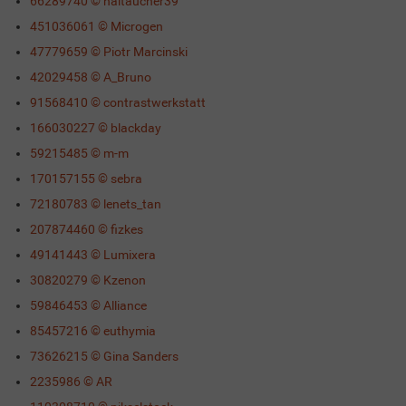
66289740 © haitaucher39
451036061 © Microgen
47779659 © Piotr Marcinski
42029458 © A_Bruno
91568410 © contrastwerkstatt
166030227 © blackday
59215485 © m-m
170157155 © sebra
72180783 © lenets_tan
207874460 © fizkes
49141443 © Lumixera
30820279 © Kzenon
59846453 © Alliance
85457216 © euthymia
73626215 © Gina Sanders
2235986 © AR