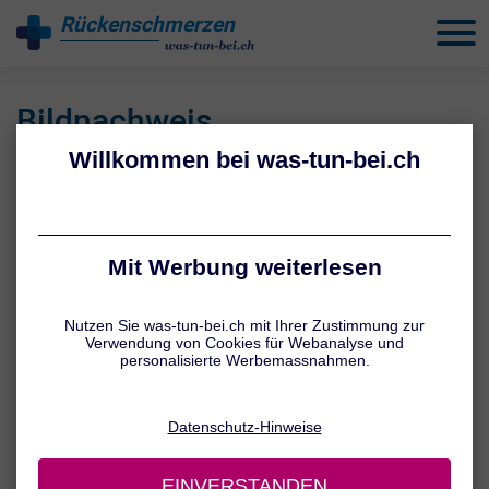
Rückenschmerzen
behandeln
Bildnachweis
Für unsere Webseiten wurden folgende lizenzierte Bilder verwendet.
Fotolia (now Adobe Stock)
54961342 © Alliance
64698589 © Max Diesel
60714057 © S.H.exclusiv
158486411 © blackday
56951766 © Volker Witt
158946495 © RFBSIP
71745013 © vegefox.com
60018806 © contrastwerkstatt