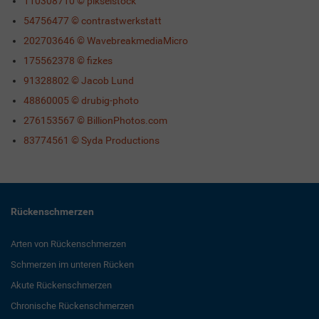
110308710 © pikselstock
54756477 © contrastwerkstatt
202703646 © WavebreakmediaMicro
175562378 © fizkes
91328802 © Jacob Lund
48860005 © drubig-photo
276153567 © BillionPhotos.com
83774561 © Syda Productions
Rückenschmerzen
Arten von Rückenschmerzen
Schmerzen im unteren Rücken
Akute Rückenschmerzen
Chronische Rückenschmerzen