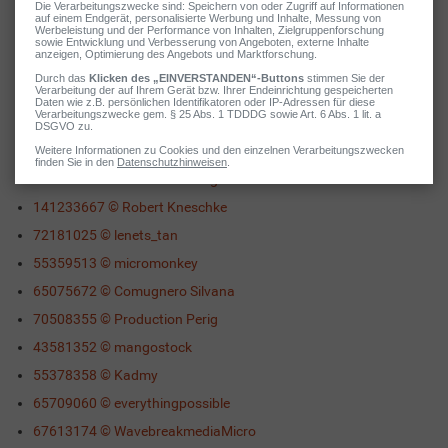
74124487 © WavebreakmediaMicro
71793738 © vegefox.com
54516354 © contrastwerkstatt
68497944 © Anna Jurkovska
53201325 © goodluz
72281286 © jeepbabes
70508355 © Production Perig
141233667 © Robert Kneschke
72181025 © lenets_tan
55359513 © micromonkey
65075672 © Comugnero Silvana
70508355 © Production Perig
43581352 © mangostock
55378358 © Kadmy
65709060 © everythingpossible
67613174 © WavebreakmediaMicro