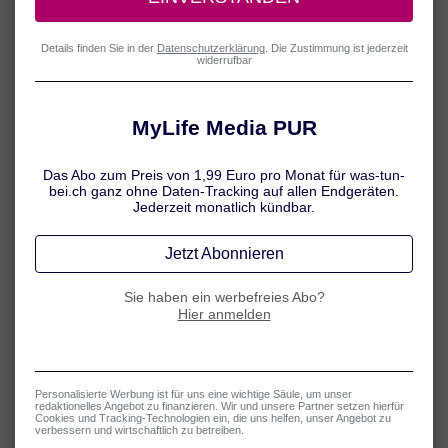
60052048 © contrastwerkstatt
59898415 © beawolf
69463475 © geografika
72514051 © Marco2811
54107128 © pressmaster
59846467 © Alliance
23940727 © buFka
43581387 © mangostock
57164055 © Kzenon
114970204 © Racle Fotodesign
39971337 © CLIPAREA.com
57959323 © goodluz
78334766 © Robert Kneschke
40187227 © Robert Kneschke
158758993 © lassedesignen
71960925 © vegefox.com