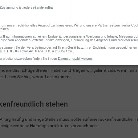
riff Rückenschule bezeichnet das Erlernen von rückenfreundlichen Bewe
ndere das richtige Stehen, Heben und Tragen will gelernt sein, wenn 
. Lesen Sie hier, worauf es ankommt.
kenfreundlich stehen
Alltag häufig und lange Stehen muss, sollte auf eine rückenfreundliche Ha
, einige einfache Haltungskorrekturen vorzunehmen.