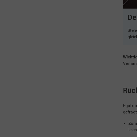
5 / 5
De
pfhaltung
Steh
 möglichst gerade aus.
glei
Wichtig
Verharr
Rüc
Egal ob
gefrag
Zum 
leic