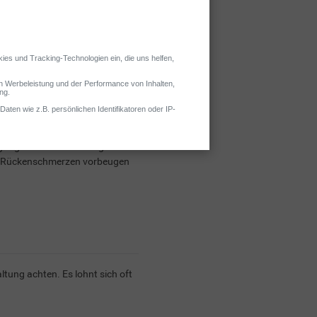
gungsabläufen im Alltag –
man Rückenschmerzen vorbeugen
ltung achten. Es lohnt sich oft