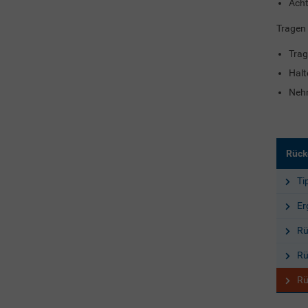
Acht
Tragen
Trag
Halt
Nehm
Rück
Ti
Er
Rü
Rü
Rü