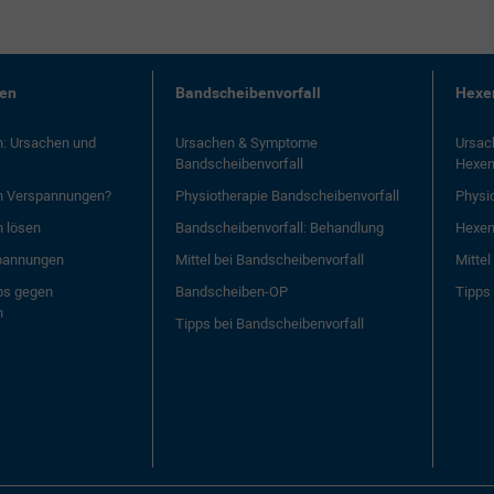
en
Bandscheibenvorfall
Hexe
: Ursachen und
Ursachen & Symptome
Ursac
Bandscheibenvorfall
Hexe
en Verspannungen?
Physiotherapie Bandscheibenvorfall
Physi
 lösen
Bandscheibenvorfall: Behandlung
Hexen
spannungen
Mittel bei Bandscheibenvorfall
Mitte
ps gegen
Bandscheiben-OP
Tipps
n
Tipps bei Bandscheibenvorfall