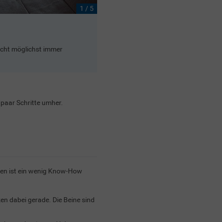
1 / 5
Die optimale Kniehalt
wicht möglichst immer
Was für die meisten Übungen gilt, gilt
entspannt leicht gebeugt zu halten.
n paar Schritte umher.
ten ist ein wenig Know-How
n dabei gerade. Die Beine sind