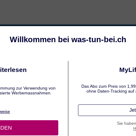
nungen
Bandscheibenvorfall
Hexenschu
NFREUNDLICH STEHEN, TRAGEN UND HEBEN
ckenschule