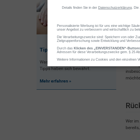
Tipps bei Rückenschmerzen
Was hilft bei Rückenschmerzen? Diese
Der Beg
Tipps haben sich bewährt.
insbeso
möchten
Mehr erfahren
Rüc
Wer im 
bereits