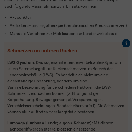
genutzt. Darüber hinaus können unter Umständen zum Beispiel
auch folgende Massnahmen zum Einsatz kommen:
Akupunktur
Verhaltens- und Ergotherapie (bei chronischen Kreuzschmerzen)
Manuelle Verfahren zur Mobilisation der Lendenwirbelsäule
Schmerzen im unteren Rücken
LWS-Syndrom:
Das sogenannte Lendenwirbelsäulen-Syndrom
ist ein Sammelbegriff für Rückenschmerzen im Bereich der
Lendenwirbelsäule (LWS). Es handelt sich nicht um eine
eigenständige Erkrankung, sondern um eine
Sammelbezeichnung für verschiedene Faktoren, die LWS-
Schmerzen verursachen können (z. B. ungünstige
Körperhaltung, Bewegungsmangel, Verspannungen,
Verschleisserscheinungen, Bandscheibenvorfall). Die Schmerzen
können akut auftreten oder langfristig bestehen.
Lumbago (lumbus = Lende; algos = Schmerz):
Mit diesem
Fachbegriff werden starke, plötzlich einsetzende