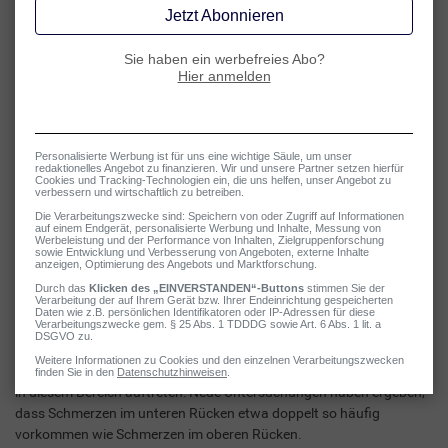
Im unteren Rücken liegt die Lendenwirbelsäule (kurz: LWS), die aus
5 Wirbeln besteht. Sie trägt das gesamte Gewicht des Rumpfes,
stabilisiert zusammen mit der Muskulatur den ganzen Körper und
ist im Alltag bei vielen Bewegungen (z. B. Sitzen, Stehen, Bücken,
Drehen) grossen Belastungen ausgesetzt.
Daher ist es nicht verwunderlich, dass Rückenschmerzen oft genau
in diesem Bereich auftreten: Neue Untersuchungen haben ergeben,
dass Schmerzen im unteren Rücken etwa doppelt so häufig
vorkommen wie Schmerzen im oberen Rücken.