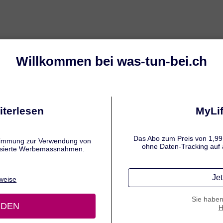
en
Kreuzbandriss
Meniskusriss
 AUS DER APOTHEKE
tel bei Knieverletzungen