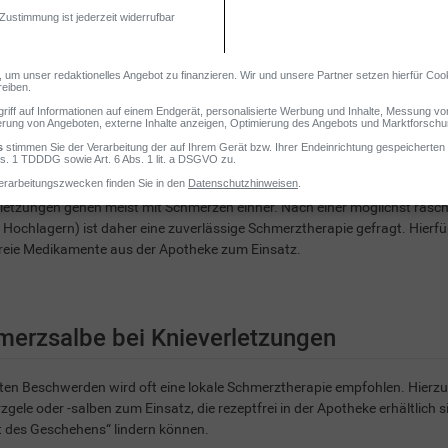
letzungen gehen meist mit Schmerzen einher. Nach einer möglichst rasch
 Hochlagern) ist daher eine zuverlässige Schmerztherapie gefragt. Hierf
reie Medikamente aus der Apotheke zum Einsatz.
merzsalbe bei Knieverletzungen
ten Beschwerden wird oft eine lokale Schmerztherapie empfohlen. Hierz
gele oder -salben zum Einsatz, die rezeptfrei in der Apotheke erhältlich 
 des Geschehens“ lindern können.