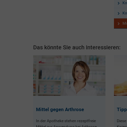
Kn
Kn
Mi
Das könnte Sie auch interessieren:
Mittel gegen Arthrose
Tipp
In der Apotheke stehen rezeptfreie
Diese
Mittel zur Anwendung bei Arthrose
Knies