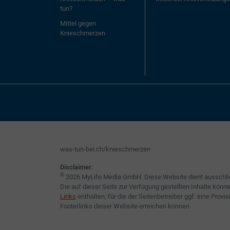
tun?
Mittel gegen
Knieschmerzen
was-tun-bei.ch/knieschmerzen
Disclaimer:
©
2026 MyLife Media GmbH. Diese Website dient ausschliess
Die auf dieser Seite zur Verfügung gestellten Inhalte kö
Links
enthalten, für die der Seitenbetreiber ggf. eine Prov
Footerlinks dieser Website erreichen können.