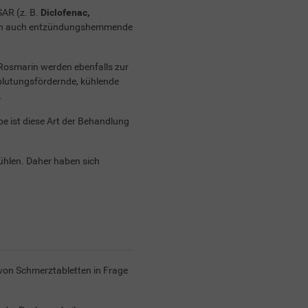
SAR (z. B.
Diclofenac,
ndern auch entzündungshemmende
r Rosmarin werden ebenfalls zur
lutungsfördernde, kühlende
.
be ist diese Art der Behandlung
 kühlen. Daher haben sich
von Schmerztabletten in Frage