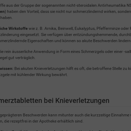
ffe aus der Gruppe der sogenannten nicht-steroidalen Antirheumatika N
fen
) haben den Vorteil, dass sie nicht nur schmerzlindernd wirken, so
 haben.
iche Wirkstoffe
wie z. B. Arnika, Beinwell, Eukalyptus, Pfefferminze ode
zlinderung eingesetzt. Sie verfügen über entzündungshemmende, durchb
hmerzlindernde Eigenschaften und können so akute Beschwerden lindern
ie rein äusserliche Anwendung in Form eines Schmerzgels oder einer -sal
Regel gut verträglich.
wissen:
Bei akuten Knieverletzungen hilft es oft, die betroffene Stelle zu
zgele mit kühlender Wirkung bewährt.
erztabletten bei Knieverletzungen
geprägteren Beschwerden kann mitunter auch die kurzzeitige Einnahme 
 die rezeptfrei in der Apotheke erhältlich sind.