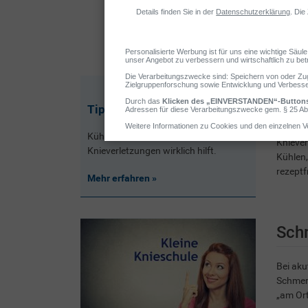
Tipps bei Knieverletzungen
Kühlen & Co. – lesen Sie hier, was bei
Kniever
Knieverletzungen wirklich hilft.
Kühlen,
rezeptf
Mehr erfahren
Sch
Bei aku
Schmerz
„am Ort