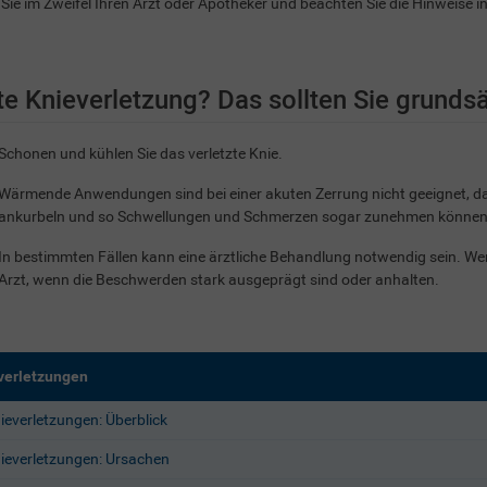
Sie im Zweifel Ihren Arzt oder Apotheker und beachten Sie die Hinweise i
e Knieverletzung? Das sollten Sie grunds
Schonen und kühlen Sie das verletzte Knie.
Wärmende Anwendungen sind bei einer akuten Zerrung nicht geeignet, da s
ankurbeln und so Schwellungen und Schmerzen sogar zunehmen können
In bestimmten Fällen kann eine ärztliche Behandlung notwendig sein. Wen
Arzt, wenn die Beschwerden stark ausgeprägt sind oder anhalten.
verletzungen
ieverletzungen: Überblick
ieverletzungen: Ursachen