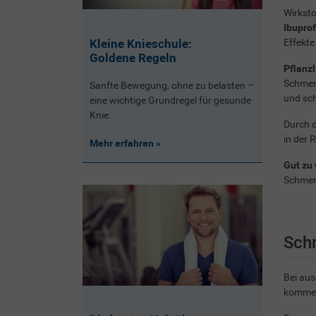
Wirksto
Ibupro
Kleine Knieschule:
Effekte
Goldene Regeln
Pflanzl
Schmer
Sanfte Bewegung, ohne zu belasten –
und sc
eine wichtige Grundregel für gesunde
Knie.
Durch d
in der 
Mehr erfahren
Gut zu 
Schmer
Schm
Bei aus
kommen,