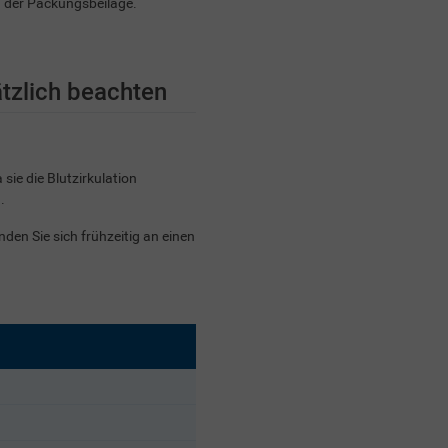
n der Packungsbeilage.
ätzlich beachten
ie die Blutzirkulation
.
den Sie sich frühzeitig an einen