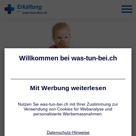
Erkältung
behandeln
BABY-SCHNUPFEN – WAS TUN?
Schnupfen bei Babys
behandeln