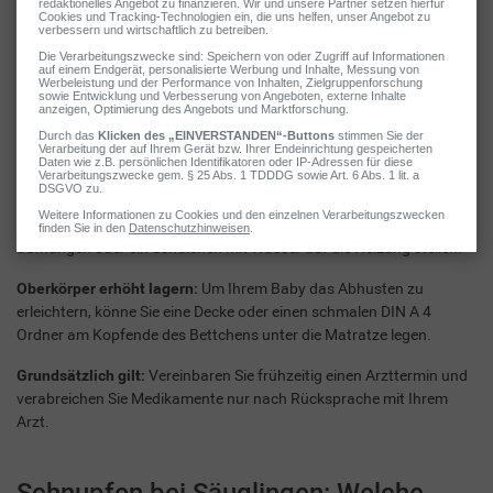
Physiologische Kochsalzlösung:
Das Einträufeln einer
physiologischen Kochsalzlösung in die Nase kann zur Reinigung
und Befeuchtung der Nasenschleimhäute sinnvoll sein.
Frische Luft:
Regelmässige Ausfahrten mit dem Kinderwagen an
der frischen Luft haben ebenfalls günstige Effekte auf die
Atemwege – vorausgesetzt, Ihr Kind hat kein Fieber.
Raumluft befeuchten:
Erhöhen Sie den Feuchtigkeitsgehalt der
Raumluft zu Hause, indem Sie zum Beispiel feuchte Tücher
aufhängen oder ein Schälchen mit Wasser auf die Heizung stellen.
Oberkörper erhöht lagern:
Um Ihrem Baby das Abhusten zu
erleichtern, könne Sie eine Decke oder einen schmalen DIN A 4
Ordner am Kopfende des Bettchens unter die Matratze legen.
Grundsätzlich gilt:
Vereinbaren Sie frühzeitig einen Arzttermin und
verabreichen Sie Medikamente nur nach Rücksprache mit Ihrem
Arzt.
Schnupfen bei Säuglingen: Welche