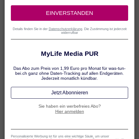
Da Babys noch nicht durch den Mund atmen können, macht ihnen
ein Schnupfen besonders zu schaffen. Umso wichtiger ist es, dass
Eltern wissen, was gegen die verstopfte Nase hilft.
Baby-Schnupfen – was tun?
Bei Schnupfen können folgende allgemeine Massnahmen Ihrem
kleinen Patienten Linderung verschaffen:
Viel Schlaf und Ruhe:
Eine reizarme Umgebung ist jetzt besonders
wichtig, damit sich Ihr Baby gut erholen und die körpereigene
Abwehr „arbeiten“ kann.
Ausreichend Flüssigkeit:
Eine gute Flüssigkeitsversorgung kann
die Schleimlösung in den Atemwegen unterstützen.
Nase von Sekreten befreien:
Um das Schnupfennäschen
regelmässig von Sekreten zu befreien, haben sich Nasentropfen mit
physiologischer Kochsalzlösung und spezielle Nasensauger
bewährt, die durch Erzeugung eines Unterdrucks den Schleim aus
der Nase befördern.