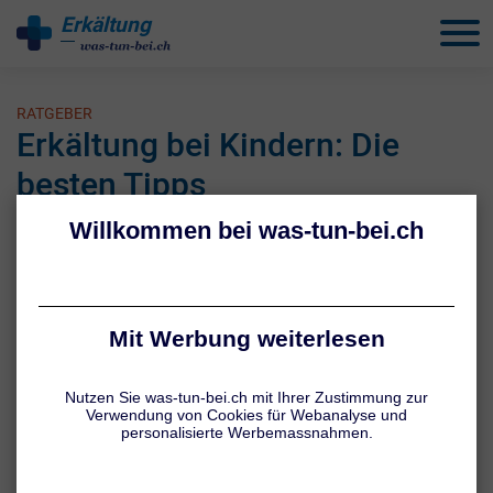
Erkältung
behandeln
RATGEBER
Erkältung bei Kindern: Die
besten Tipps
1 / 4