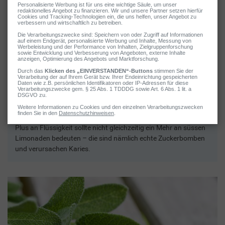
2 / 4
Mehr trinken
Bei einer Erkältung ist es grundsätzlich wichtig, die
Flüssigkeitszufuhr nach oben zu schrauben – das gilt bei
Kindern ebenso wie bei Erwachsenen. Eltern sollten also ihren
Sprösslingen öfters etwas zu Trinken anbieten – Wasser oder
Kräutertee sind jetzt genau das Richtige. Doch Vorsicht: Ein
Plus an Flüssigkeit sollte nicht gleichzeitig ein Mehr an süssen
Limonaden bedeuten – die sind nämlich echte Zuckerbomben
und verursachen Karies.