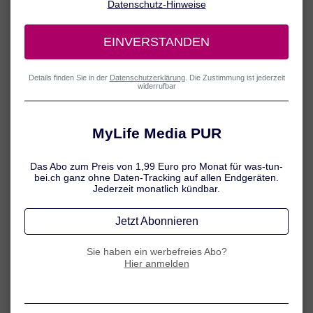
Ruhe statt Toben
Wenn sich Kinder eine Erkältung eingefangen haben, ist es
wichtig, beim Toben und Spielen einen Gang zurückzuschalten.
Der kleine Organismus braucht jetzt seine ganze Kraft im
Kampf gegen die Krankheitserreger – statt Fangenspielen und
Baumhausbauen stehen jetzt also besser Malen oder Lesen
auf dem Programm. Auch viel Schlaf ist wichtig!
Gut zu wissen:
Bettruhe wird heute vor allem bei Fieber
empfohlen.