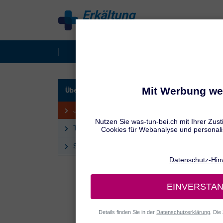
Erkältung
behandeln
Erkältung behandeln
Kinder-Erkä
UNSER
Über uns – behandeln.de
Jen
Jennifer Hamatschek
Che
Tatiana Schmid
Sandra Winter
Jennife
Medizin
medizin
Ihr int
an der 
die Gru
Präzisi