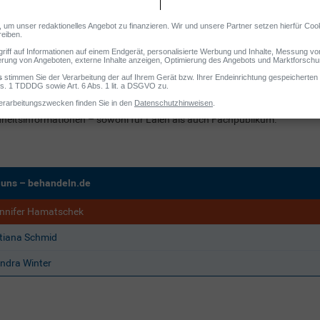
sten journalistischen Stationen im
heitsfernsehen, unter anderem für den Bayerischen
k (BR), wechselte sie in den Fachverlag. Seit 2009 ist
f-Medizinredakteurin beim DVGE Deutschen Verlag für
heit und Ernährung sowie bei der MyLife Media GmbH.
r steht für evidenzbasierte, verständlich formulierte und medienübergrei
heitsinformationen – sowohl für Laien als auch Fachpublikum.
 uns – behandeln.de
nnifer Hamatschek
tiana Schmid
ndra Winter