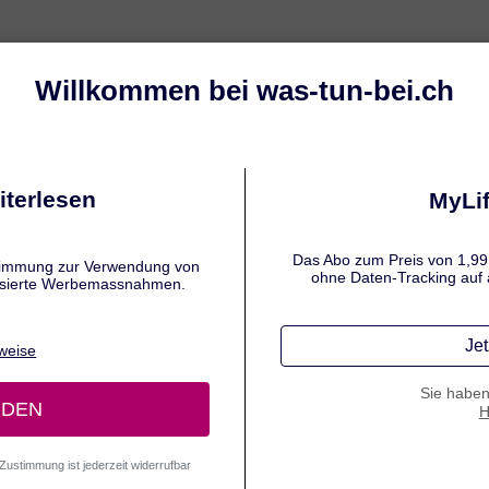
ltung behandeln
Baby-Erkältung behandeln
Sym
E AUTOREN
nifer Hamatschek
fredaktion Medizin und Pharmazie
r Hamatschek ist eine renommierte Fachjournalistin für
 und Gesundheit, die seit über 15 Jahren komplexe
ische Inhalte zielgruppengerecht aufbereitet.
erdisziplinäres Studium der Germanistik und Pharmazie
Ludwig-Maximilians-Universität München (LMU) bildet
ndlage für ihre besondere Kombination aus sprachlicher
on und fachlich fundiertem Gesundheitswissen.