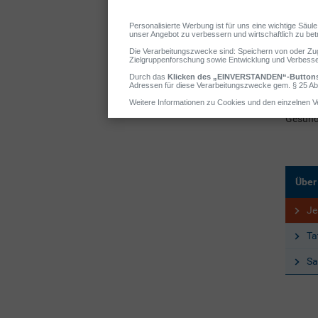
Nach er
Gesund
Rundfun
sie Che
Gesund
Jennife
Gesund
Über
Je
Ta
Sa