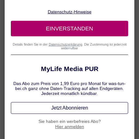
1 / 5
Übergewicht vermeiden
Übergewicht gilt als Risikofaktor für die Entwicklung von
Arthrose. Speziell im Hinblick auf die Knie-Arthrose haben die
überflüssigen Pfunde im wahrsten Sinne des Wortes
schwerwiegende Folgen. Jedes zusätzliche Kilo auf den Hüften
bedeutet eine Mehrbelastung des Kniegelenks von drei
Kilogramm. Möglicherweise bewirkt Übergewicht jedoch auch
über Veränderungen im Stoffwechsel negative Effekte auf viele
weitere Gelenke. Ein gesundes Körpergewicht sollte daher das
Ziel sein.