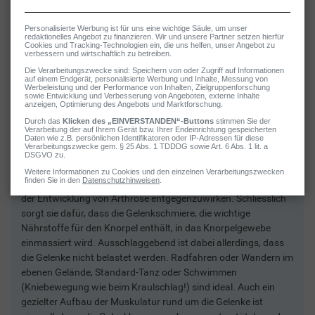
2 / 5
Sanfte Bewegung & Muskelaufbau
Viel Bewegung ist eine der zentralen Basismassnahmen, um
der Entwicklung von Arthrose entgegenzuwirken. Schliesslich
sorgt sie dafür, dass die Gelenkschmiere, die wichtige
Nährstoffe für den Knorpel enthält, in das Knorpelgewebe
einmassiert wird. Ausschlaggebend ist dabei allerdings, dass
die Gelenke nicht belastet werden. Radfahren oder Wandern im
ebenen Gelände, Standard-Tanz oder Schwimmen
(Kniebewegung wie beim Kraulschlag!) sind ideal. Auch ein
gezielter Aufbau der Muskulatur rund um die Gelenke ist