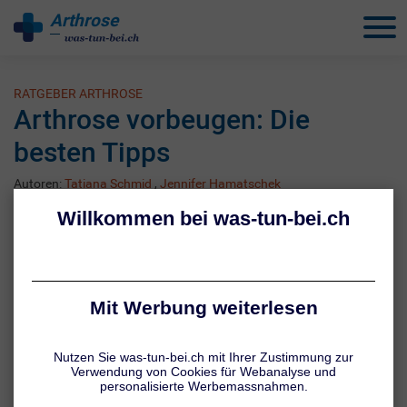
Arthrose
behandeln
RATGEBER ARTHROSE
Arthrose vorbeugen: Die
besten Tipps
Autoren:
Tatiana Schmid
,
Jennifer Hamatschek
Stand: 07.08.26
Alle was-tun-bei.ch Inhalte werden von medizinischem
Fachjournalisten überprüft.