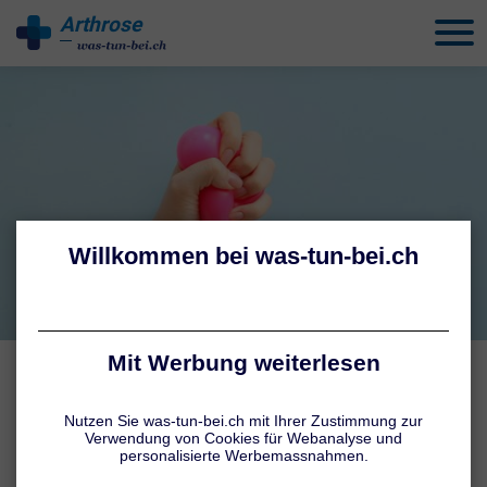
Arthrose
behandeln
GYMNASTIKPROGRAMM
Hand- und Fingerarthrose:
Übungen
Autoren:
Tatiana Schmid
,
Jennifer Hamatschek