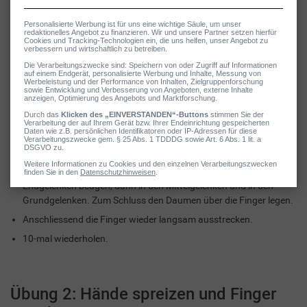
Ausgangsposition: Aufrechter Sitz. Die Unterarme und die untere
Handkante liegen auf dem Tisch auf. Die Finger sind gestreckt.
Langsam eine Faust bilden: Dazu die Finger zuerst in den
Endgelenken beugen, dann in den Mittelgelenken und in den
Grundgelenken. Zum Schluss den Daumen über die Finger legen.
Anschliessend die Finger wieder langsam ausstrecken.
10-mal wiederholen.
Übung 2: Hände spreizen und Finger