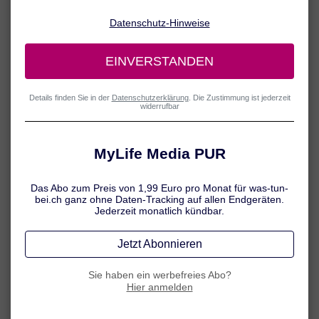
Stand: 08.08.26
Alle was-tun-bei.ch Inhalte werden von medizinischem
Fachjournalisten überprüft.
Bei Hand- und Fingerarthrose können ausgewählte Übungen einen
wichtigen Beitrag zur Schmerzlinderung leisten. Darüber hinaus
wird auch die Muskulatur rund um die Gelenke gekräftigt und die
Nährstoffversorgung der Knorpelschicht gefördert. Geeignete
Übungen haben wir hier für Sie zusammengestellt. Hinweis: Die
Übungen werden im Sitzen durchgeführt. Setzen Sie sich am besten
aufrecht an einen Tisch.
Übung 1: Faust machen