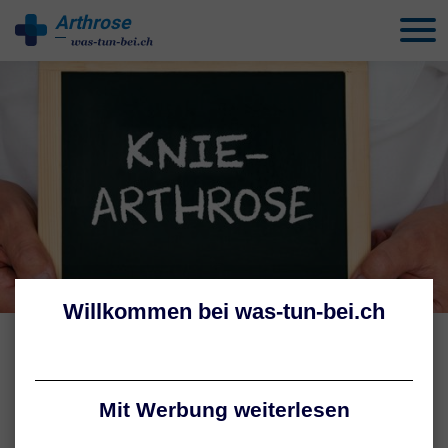
Arthrose
behandeln
WISSENSWERTES ZUM KRANKHEITSBILD
Kniearthrose: Überblick
Autoren:
Tatiana Schmid
,
Jennifer Hamatschek
Stand: 09.08.26