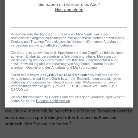
Krankheitsverlauf kommt es zu einem fortschreitenden
Knorpelverlust, infolgedessen die Beschwerden wie z. B.
Steifigkeitsgefühl, Schmerzen, Bewegungseinschränkungen
zunehmen. Typischerweise wechseln sich akut schmerzhafte und
klinisch stumme (also symptomfreie) Krankheitsphasen ab, wobei
die beschwerdefreien Intervalle mit der Zeit immer kürzer werden.
Die
Ursachen
dafür, dass sich eine Arthrose im Knie entwickelt, sind
vielfältig: Neben einer gewissen Veranlagung spielt sicherlich auch
eine Rolle, dass das Kniegelenk in Alltag, Sport und Beruf oftmals
hohen Belastungen ausgesetzt ist, sodass Verletzungen und
Verschleisserscheinungen besonders häufig auftreten. Die Zeichen
einer beginnenden Kniearthrose machen sich oftmals schon im
mittleren Lebensalter ab ungefähr 35 Jahren bemerkbar. So ist es
nicht verwunderlich, dass bei rund der Hälfte aller über 45-Jährigen
entsprechende Veränderungen im Röntgenbild erkennbar sind. Dies
ist übrigens auch bei fast allen über 70-Jährigen der Fall. Frauen
sind etwa 4-mal so häufig betroffen wie Männer. Bemerkenswert ist
auch, dass sich sportbedingte Früharthrosen des Knies bei
3
praktisch allen Fussballern finden.