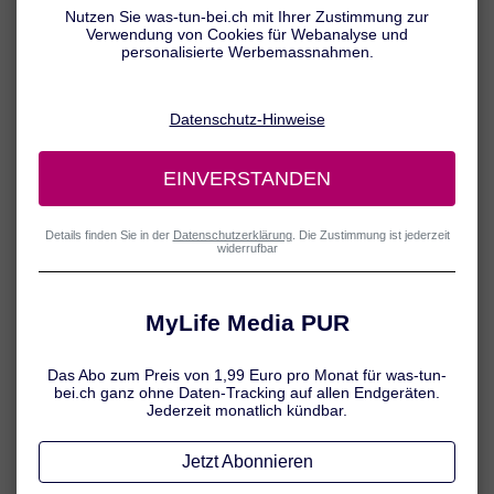
Alle was-tun-bei.ch Inhalte werden von medizinischem
Fachjournalisten überprüft.
Das Knie ist das Gelenk, das am häufigsten von arthrotischen
1
Veränderungen betroffen ist
. So liegt das Risiko, im Laufe des
Lebens an einer symptomatischen Kniearthrose zu erkranken, bei
1
etwa 45 Prozent
. Erste Anzeichen können sich schon im mittleren
2
Lebensalter einstellen.
Um Schmerzen und
Bewegungsbeeinträchtigungen zu lindern und operative Eingriffe
(z. B. künstlicher Gelenkersatz) zu verzögern oder zu vermeiden,
sollte rechtzeitig eine geeignete Behandlung eingeleitet werden.
Kniearthrose (Gonarthrose):
Definition & Häufigkeit
Mediziner bezeichnen den fortschreitenden Knorpelabbau im Knie
(Kniegelenksarthrose) auch als Gonarthrose. Die Gonarthrose wird
definiert als degenerative (verschleissbedingte), primär nicht
2
entzündlich bedingte chronische Erkrankung des Kniegelenks.
Im